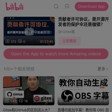
Download App
贡献者许可协议，是开源开
发者的保护伞还是枷锁？
Gitee酱
立即播放
372
0
01:23:40
Open the App to watch more Amazing videos
100+个相关视频
更多
App
App
1.4万
18
00:53
10.8万
73
11:37
Gitee和GitHub的区别这么大？
直播也能加字幕！教你用 OBS 自