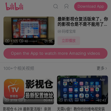
Download App
最新影视仓复活版来了，你
的影视仓是不是不能用了，
快试试这款
码喽宝库
立即播放
1.3万
10
01:35
Open the App to watch more Amazing videos
100+个相关视频
更多
App
App
3119
2
00:44
81.9万
128
02:42
影视仓 6.28 最新复活版！亲测
无需U盘！教你给创维电视安装