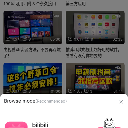
100% 可用，附 3 个永久接口
第三方应用
App
App
4.5万
3
05:30
9.6万
9
02:33
电视看4K资源方法，不要再踩坑
推荐几款电视上超好用的软件，
了！
看看有没有你想要的
App
App
3.3万
3
01:00
1.3万
3
01:41
Browse mode
(Recommended)
这8个野草口令过年必须安排！
电视端刷抖音，快来试试这款
信息网络传播视听节目许可证：0910417
bilibili
网络文化经营许可证 沪网文【2019】3804-274号