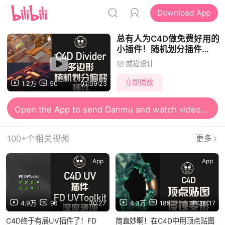
Download App
总有人为C4D做免费好用的
小插件！随机划分插件
Divider教程上线！
威猫设计
立即播放
1.2万
50
01:09:23
Open the App to send Danmu and watch videos together
100+个相关视频
更多
App
App
4.9万
96
30:27
4.3万
189
01:36:17
C4D终于有展UV插件了！FD
简直妙啊！在C4D中用顶点贴图