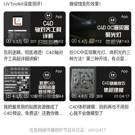
UVToolkit深度测评！
做侵蚀变形效果！
App
App
3.3万
201
36:02
5.4万
112
47:43
告别迷糊，彻底通透！C4D轴对
在OC中实现聚光灯、体积光的三
齐工具超详细讲解！
种方法！第三种开挂，有点耍
赖！
App
App
4.0万
126
25:44
4.6万
389
01:04:17
我把最常用的贴图资源做成了
C4D体积建模：妈妈再也不用担
C4D预设，免费送！还教你做预
心我不会做模型了
设！
信息网络传播视听节目许可证：0910417