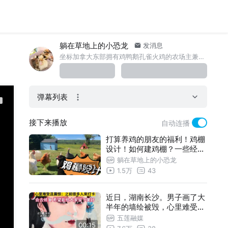
躺在草地上的小恐龙
发消息
坐标加拿大东部拥有鸡鸭鹅孔雀火鸡的农场主兼画家
弹幕列表
接下来播放
自动连播
打算养鸡的朋友的福利！鸡棚
设计！如何建鸡棚？一些经验
告诉你！
躺在草地上的小恐龙
15:51
1.5万
43
近日，湖南长沙。男子画了大
半年的墙绘被毁，心里难受且
震惊：之前很多人来打卡，会
五莲融媒
00:15
去修复，希望能给大家留下美