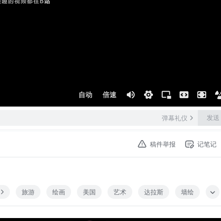
自动
倍速
发送
弹幕礼仪
稿件举报
记笔记
旅游
绘画
美国
艺术
达拉斯
墙绘