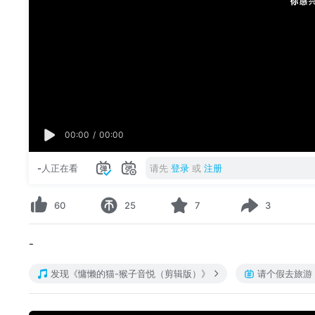
00:00
/
00:00
-
人正在看
请先
登录
或
注册
60
25
7
3
-
发现《慵懒的猫-猴子音悦（剪辑版）》
请个假去旅游