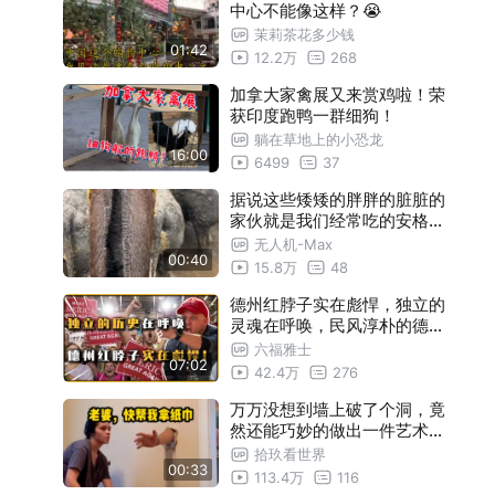
中心不能像这样？😭
茉莉茶花多少钱
01:42
12.2万
268
加拿大家禽展又来赏鸡啦！荣
获印度跑鸭一群细狗！
躺在草地上的小恐龙
16:00
6499
37
据说这些矮矮的胖胖的脏脏的
家伙就是我们经常吃的安格斯
牛肉。长的和猪超级像昂
无人机-Max
00:40
15.8万
48
德州红脖子实在彪悍，独立的
灵魂在呼唤，民风淳朴的德克
萨斯
六福雅士
07:02
42.4万
276
万万没想到墙上破了个洞，竟
然还能巧妙的做出一件艺术品
！
拾玖看世界
00:33
113.4万
116