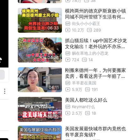
7.6万
38
好。
横跨两州的德克萨斯衰败小镇
同城不同州管辖下生活有何不
同
街头小小小霸王
06:33
10.2万
289
抓山猫后续！up中国艺术沙龙
文化输出！老外玩的不亦乐乎
！
躺在草地上的小恐龙
04:26
724
14
刚搬来德州一年，为何要搬家
卖房，看看这房子一年赔了多
少钱
羊羊君在美国
04:11
5.9万
191
美国人都吃这么好么
Keyman行么
2.5万
18
00:32
美国发展最快城市群内竟然也
有半废弃鬼镇?