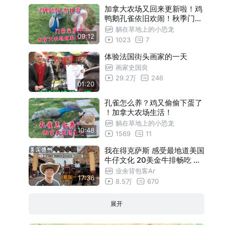
加拿大农场又回来更新啦！鸡
鸭鹅孔雀依旧欢闹！秋季门前
采蘑菇！
躺在草地上的小恐龙
09:12
1023
7
体验法国街头画家的一天
画家史国良
29.2万
246
01:20
孔雀怎么养？鸡又偷偷下蛋了
！加拿大农场生活！
躺在草地上的小恐龙
10:48
1569
11
我在得克萨斯 感受最地道美国
牛仔文化 20美金牛排畅吃 太
生猛了！
业余背包客Ar
17:36
8.5万
670
展开