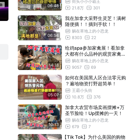
街头小小小霸王
06:48
21.8万
301
我在加拿大采野生灵芝！满树
随便摘！！摘到手软！！
躺在草地上的小恐龙
06:54
8303
22
给鸡spa参加家禽展！看加拿
大都有什么品种的观赏家禽！
（上）
躺在草地上的小恐龙
14:18
9057
69
如何在美国黑人区合法零元购
？遍地物资打野超简单！
王霸小头街
05:07
10.8万
376
加拿大农贸市场卖画摆摊+万
圣节脸绘！Up摆摊的一天！
躺在草地上的小恐龙
10:13
679
7
【Tik Tok】为什么美国的购物