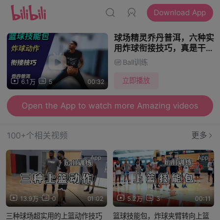
Download App
球场精灵乔丹普洱，六种实
用炸球衔接技巧，真是干货
满满啊
Ball训练
立即播放
6.1万
5
00:32
Open the App to watch more Amazing videos
100+个相关视频
更多
App
App
13.9万
0
01:02
5.2万
3
00:11
三种球场超实用的上篮动作技巧
篮球技能包，炸球夹臂转向上篮