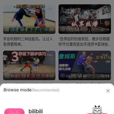
App
App
5.0万
9
00:36
1.6万
1
00:15
学会吹杨的三种技能包，让过人
“急停后的衔接变招，撤步后根据
变得更简单。
防守位置改变出手选择”#篮球技
巧 #篮球训练 #篮球干货#每日一
招
App
App
10.4万
7
01:28
22.3万
44
00:34
【NBA级别脚步训练】三种进阶
这三种nba巨星都在用的篮球技
Browse mode
(Recommended)
篮下脚步。
巧，快快纳入技能包
信息网络传播视听节目许可证：0910417
bilibili
网络文化经营许可证 沪网文【2019】3804-274号