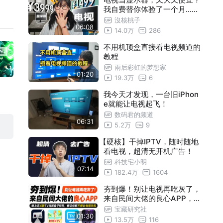
我自费替你体验了一个月......
沒核桃子
06:08
14.0万
286
不用机顶盒直接看电视频道的
教程
雨后彩虹的梦想家
01:20
19.3万
6
我今天才发现，一台旧iPhon
e就能让电视起飞！
数码君的频道
06:31
5.2万
9
【硬核】干掉IPTV，随时随地
看电视，超清无开机广告！
科技宅小明
07:14
182.4万
1604
夯到爆！别让电视再吃灰了，
来自民间大佬的良心APP，装
上这4款TV电视盒子软件，保
宝藏研究社
01:30
证你都不想让电视关机
13.5万
116