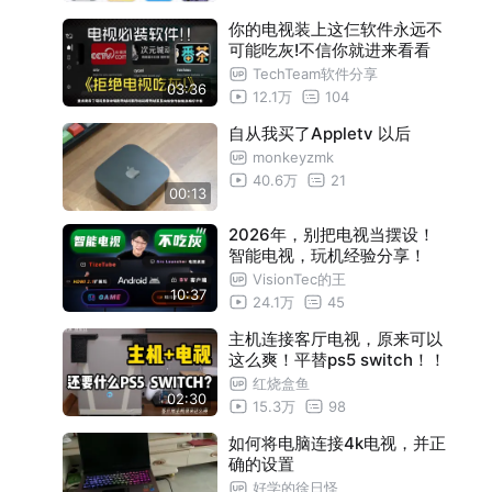
你的电视装上这仨软件永远不
可能吃灰!不信你就进来看看
TechTeam软件分享
03:36
12.1万
104
自从我买了Appletv 以后
monkeyzmk
40.6万
21
00:13
2026年，别把电视当摆设！
智能电视，玩机经验分享！
VisionTec的王
10:37
24.1万
45
主机连接客厅电视，原来可以
这么爽！平替ps5 switch！！
红烧盒鱼
02:30
15.3万
98
如何将电脑连接4k电视，并正
确的设置
好学的徐日怪