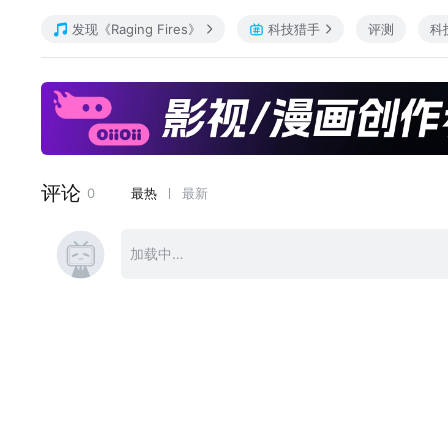
大伙儿Have a good one~
发现《Raging Fires》
科技猎手
评测
科
我是喜力, 常来看看.