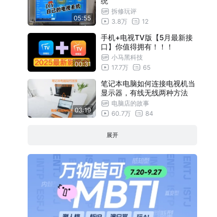
统
拆修玩评
05:55
3.8万
12
手机+电视TV版【5月最新接
口】你值得拥有！！！
小马黑科技
00:31
17.7万
65
笔记本电脑如何连接电视机当
显示器，有线无线两种方法
电脑店的故事
03:19
60.7万
84
展开