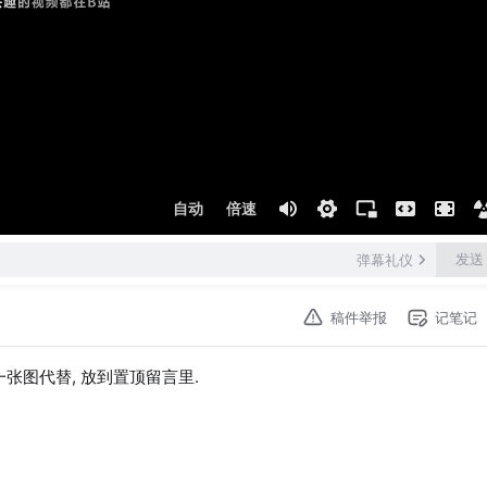
自动
倍速
发送
弹幕礼仪
稿件举报
记笔记
张图代替, 放到置顶留言里.