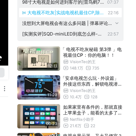
7Pro-你到底还想要怎样?
98寸大电视是如何进到客厅的|雷鸟鹤7P
07:37
ro从货车到电梯到客厅全程实录
大电视不吃灰|实战电视机最佳CP,除了
22:16
PC还有谁打?
没想到大屏电视会有这么多问题 | 弹幕评论
留言Q&A｜2025 98寸鹤7Pro问题汇总|P1
[实测实评]SQD-miniLED到底怎么样-低
22:57
价高配还实诚,雷鸟鹤7Pro 26款体验报告
「 电视不吃灰秘籍 第3弹 」电
视最佳CP：你的电脑！！
VisionTec的王
12:11
148.1万
735
「安卓电视怎么玩 · 外设篇」
外接这些东西，解锁电视潜力
，75寸电视能有多少种可能？
VisionTec的王
11:29
10.4万
128
如果家里有条件的，那就直接
上苹果盒子，能看的太多了，
个个高清，这画面才是真正的
Netflix小助手
00:23
享受
21.6万
22
电视当显示器，又大又便宜？