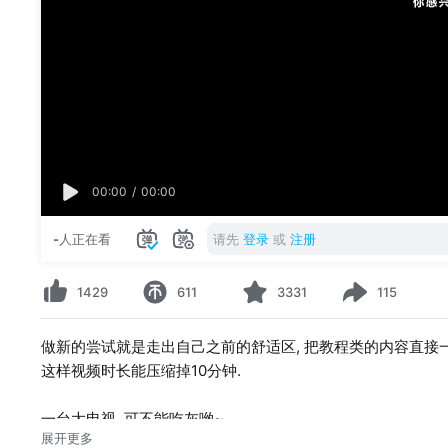
00:00
/
00:00
-
人正在看
请先
登录
或
注册
1429
611
3331
115
做新的尝试就是走出自己之前的舒适区, 把教程类的内容直接一
这样视频时长能压缩掉10分钟.
一台大电视, 可不能吃灰哟~
展开更多