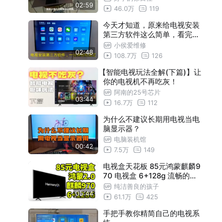
02:59
46.0万
119
今天才知道，原来给电视安装
第三方软件这么简单，看完你
也可以
小侯爱维修
02:48
108.7万
126
【智能电视玩法全解(下篇)】让
你的电视机不再吃灰！
阿南的25号芯片
03:44
16.7万
112
为什么不建议长期用电视当电
脑显示器？
电脑装机馆
00:42
7.5万
149
电视盒天花板 85元鸿蒙麒麟9
70 电视盒 6+128g 流畅的一
批 香了市场几条街
纯洁善良的孩子
05:44
61.1万
425
手把手教你精简自己的电视系