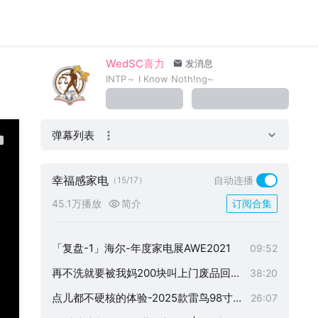
暴走AWE2024-几乎全国的家电都在这儿
06:12
了, 我却在想~
空气，可以是不公平的-甲醛溶液测试米
25:06
WedSC喜力
发消息
家空气净化器4Pro
洗地机怎么就火起来了？窥一斑试知全貌
16:24
INTP～ I Know Noth!ng~
-LEXY/莱克洗地机天狼星S680深度测评
按摩椅怎么一直在发出难以描述的声音
21:09
细致体验，羞涩报告-奥佳华7505MAX按
12:46
弹幕列表
摩椅
看扫地机干活怎么会那么开心？科沃斯T
12:20
9强拖-扫拖一体机
这个up不对劲-用需要打码的不规则物体
13:38
幸福感家电
自动连播
（15/17）
虐扫地机
石头科技的野心会止于扫地机么？T7Pro
16:10
45.1万播放
简介
订阅合集
扫地机开箱-技术简析
扫地机界扛把子们瑟瑟发抖-看似简单内
13:44
有乾坤的大坑在等着呢
「复盘-1」海尔-年度家电展AWE2021
09:52
再不洗就要被我妈200块叫上门废品回收
38:20
了
点儿都不硬核的体验-2025款雷鸟98寸鹤
26:07