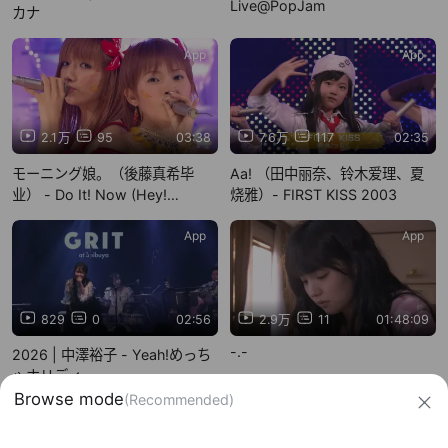
Live@PopJam
カナ
App
App
2.1万
95
03:38
7.6万
117
02:35
モーニング娘。（後藤真希毕
Aa! （田中丽奈、铃木爱理、夏
业） - Do It! Now (Hey!
烧雅）- FIRST KISS 2003
Hey!Hey! 020727)
App
App
829
0
02:56
2.9万
11
01:48:09
-.-
2026 | 中澤裕子 - Yeah!めっち
ゃホリディ
信息网络传播视听节目许可证：0910417