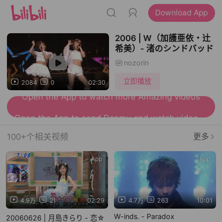
Download App
2006 | W（加護亜依・辻
希美）- 渚のシンドバッド
nozorin
立即播放
2084
0
02:30
Open the App to watch more Amazing videos
Open the App to send Danmu and watch videos together
100+个相关视频
更多
App
App
4.9万
21
02:29
4.7万
263
10:01
W-inds. - Paradox
20060626 | 月島きらり - 恋☆