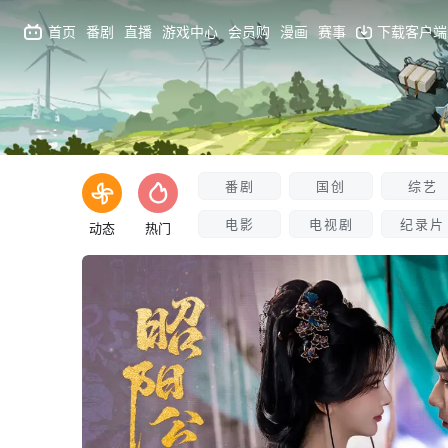
首页
番剧
直播
游戏中心
会员购
漫画
赛事
下载客户端
番剧
国创
综艺
电影
电视剧
纪录片
动态
热门