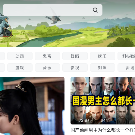
动画
鬼畜
舞蹈
娱乐
科技数
游戏
音乐
影视
知识
资讯
72.8万
6441
国产动画男主为什么都长一个样