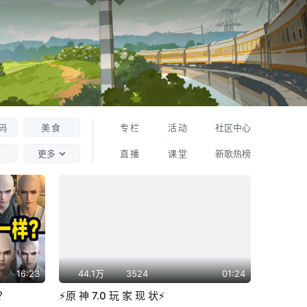
码
美食
专栏
活动
社区中心
更多
直播
课堂
新歌热榜
16:23
44.1万
3524
01:24
？
⚡原 神 7.0 玩 家 现 状⚡