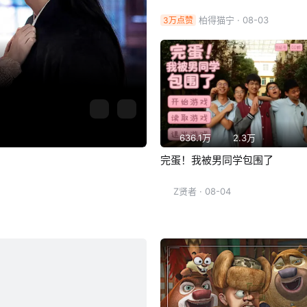
柏得猫宁
· 08-03
3万点赞
636.1万
2.3万
完蛋！我被男同学包围了
Z贤者
· 08-04