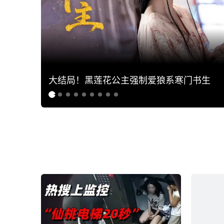
大结局！黑莲花公主强制爱狼系寒门书生