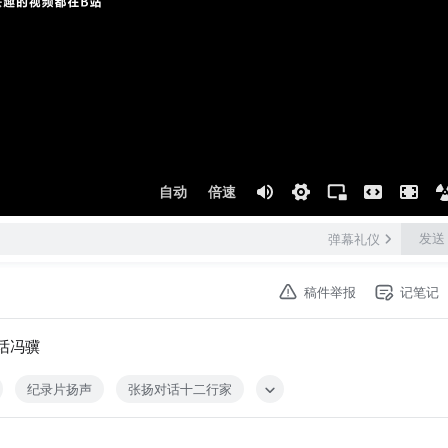
自动
倍速
发送
弹幕礼仪
稿件举报
记笔记
话冯骥
纪录片扬声
张扬对话十二行家