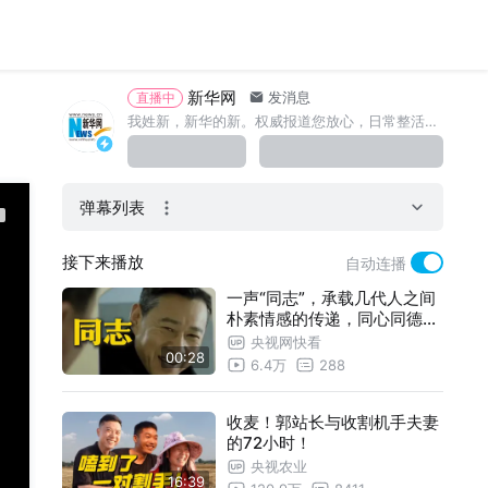
新华网
发消息
直播中
我姓新，新华的新。权威报道您放心，日常整活小清新。送您一颗小心心，点赞关注就等您~
弹幕列表
接下来播放
自动连播
一声“同志”，承载几代人之间
朴素情感的传递，同心同德，
志同道合，你好，同志！
央视网快看
00:28
6.4万
288
收麦！郭站长与收割机手夫妻
的72小时！
央视农业
16:39