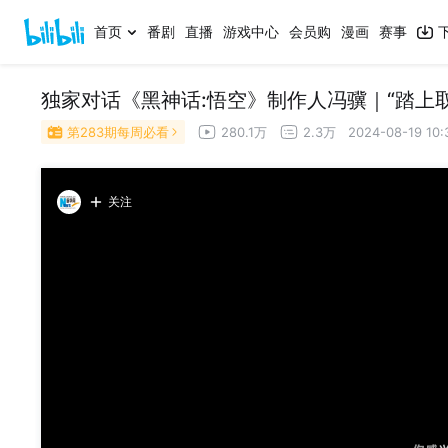
首页
番剧
直播
游戏中心
会员购
漫画
赛事
独家对话《黑神话:悟空》制作人冯骥｜“踏上
第283期每周必看
280.1万
2.3万
2024-08-19 10:
关注