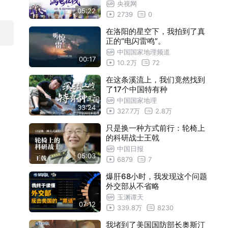
央视网
05:22
2739
0
在洛阳的星空下，我拍到了真
正的“电闪雷鸣”。
中国国家地理频道
00:17
10.2万
72
在这条溪流上，我们竟然找到
了17个中国特有种
中国国家地理
33:24
327.7万
2.8万
只是换一种方式前行：轮椅上
的科研战士王戟
中国日报
05:03
6879
7
爆肝68小时，我发现这个问题
外交部从不省略
玉渊谭天
07:12
339.8万
8230
我堵到了美国国防部长奥斯汀