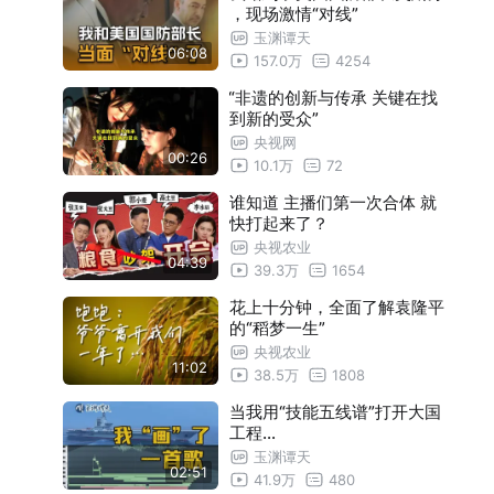
，现场激情“对线”
玉渊谭天
06:08
157.0万
4254
“非遗的创新与传承 关键在找
到新的受众”
央视网
00:26
10.1万
72
谁知道 主播们第一次合体 就
快打起来了？
央视农业
04:39
39.3万
1654
花上十分钟，全面了解袁隆平
的“稻梦一生”
央视农业
11:02
38.5万
1808
当我用“技能五线谱”打开大国
工程…
玉渊谭天
02:51
41.9万
480