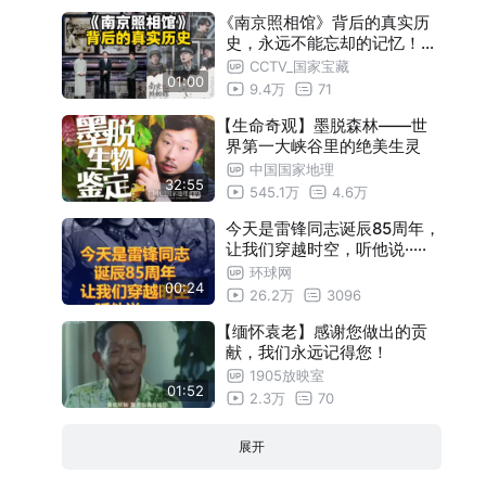
《南京照相馆》背后的真实历
史，永远不能忘却的记忆！【
国家宝藏】
CCTV_国家宝藏
01:00
9.4万
71
【生命奇观】墨脱森林——世
界第一大峡谷里的绝美生灵
中国国家地理
32:55
545.1万
4.6万
今天是雷锋同志诞辰85周年，
让我们穿越时空，听他说·····
环球网
00:24
26.2万
3096
【缅怀袁老】感谢您做出的贡
献，我们永远记得您！
1905放映室
01:52
2.3万
70
展开