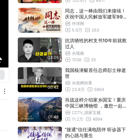
120.9万
8411
同志，这一棒由我们来接续！
庆祝中国人民解放军建军99
周年
环球网
00:48
5.6万
263
抗洪牺牲的村支书10年前就救
过人
央视频
03:05
7036
35
我国核潜艇首任总师彭士禄逝
世
央视网快看
00:42
23.8万
5864
肖战这样介绍家乡国宝！重庆
中国三峡博物馆 ，邀您一起承
古拓今，锚定未来！
CCTV_国家宝藏
01:48
11.2万
4894
“接通”信任满电陪伴 听诊器下
的心跳与重生