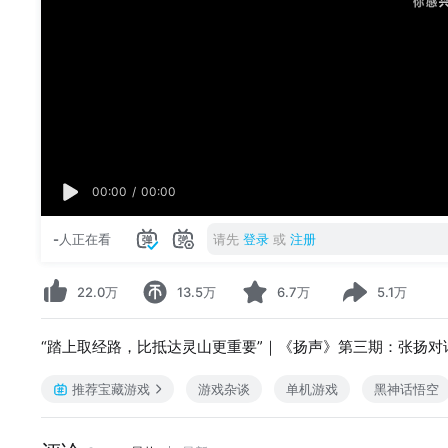
00:00
/
00:00
-
人正在看
请先
登录
或
注册
22.0万
13.5万
6.7万
5.1万
“踏上取经路，比抵达灵山更重要”｜《扬声》第三期：张扬对
推荐宝藏游戏
游戏杂谈
单机游戏
黑神话悟空