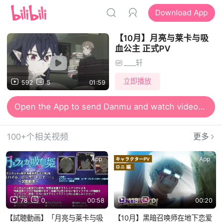
Download App
【10月】月亮与莱卡与吸
血公主 正式PV
____轩
立即播放
592
5
01:59
Open the App to send Danmu and watch videos together
100+个相关视频
更多
App
App
78
0
00:58
118
0
00:20
【試聴動画】「月亮与莱卡与吸
【10月】黑暗召唤师在地下恋爱