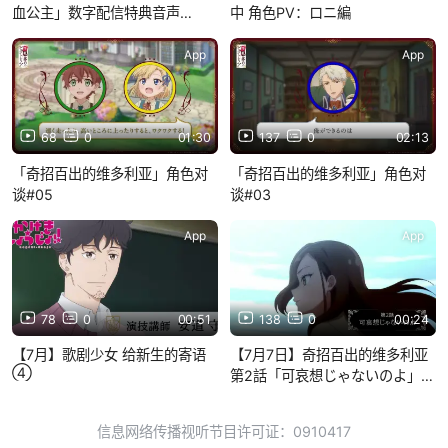
血公主」数字配信特典音声
中 角色PV：ロニ編
DRAMA第2話「ミハイル、ロー
ザ、そして……」
App
App
68
0
01:30
137
0
02:13
「奇招百出的维多利亚」角色对
「奇招百出的维多利亚」角色对
谈#05
谈#03
App
App
78
0
00:51
138
0
00:24
【7月】歌剧少女 给新生的寄语
【7月7日】奇招百出的维多利亚
④
第2話「可哀想じゃないのよ」予
告
信息网络传播视听节目许可证：0910417