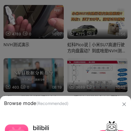
App
App
4789
0
10:07
4225
2
01:56
NVH测试演示
虹科Pico说 | 小米SU7高速行驶
方向盘震动？到底啥是NVH测
试？
App
App
403
0
08:19
3689
1
10:02
虹科NVH学堂 | 新能源纯电车
8、浮地与共地的含义与区别
Browse mode
(Recommended)
NVH实车测试与数据分析指导
信息网络传播视听节目许可证：0910417
bilibili
网络文化经营许可证 沪网文【2019】3804-274号