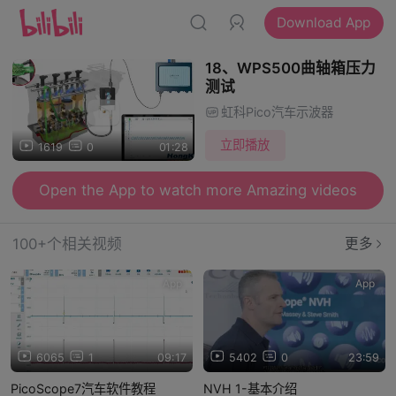
Download App
18、WPS500曲轴箱压力
测试
虹科Pico汽车示波器
立即播放
1619
0
01:28
Open the App to watch more Amazing videos
100+个相关视频
更多
App
App
6065
1
09:17
5402
0
23:59
PicoScope7汽车软件教程
NVH 1-基本介绍