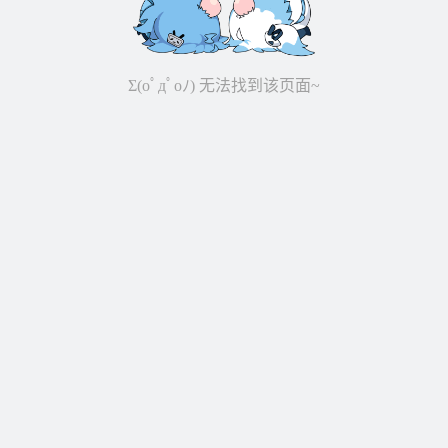
Σ(oﾟдﾟoﾉ) 无法找到该页面~