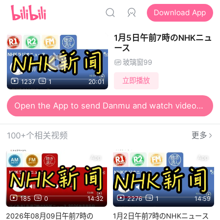
Download App
1月5日午前7時のNHKニュ
ース
玻璃窗99
立即播放
1237
1
20:01
Open the App to send Danmu and watch videos together
100+个相关视频
更多
App
App
185
0
14:32
2276
1
14:59
2026年08月09日午前7時の
1月2日午前7時のNHKニュース