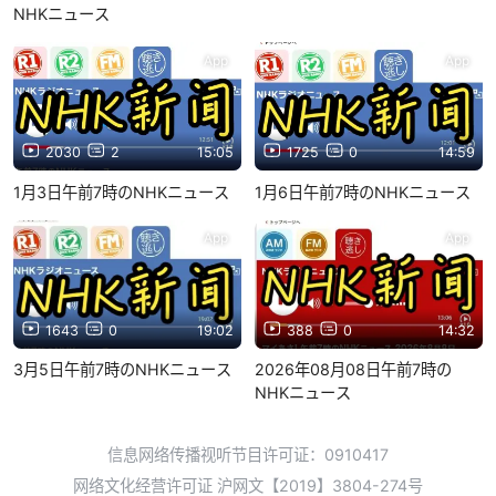
NHKニュース
App
App
2030
2
15:05
1725
0
14:59
1月3日午前7時のNHKニュース
1月6日午前7時のNHKニュース
App
App
1643
0
19:02
388
0
14:32
3月5日午前7時のNHKニュース
2026年08月08日午前7時の
NHKニュース
信息网络传播视听节目许可证：0910417
网络文化经营许可证 沪网文【2019】3804-274号