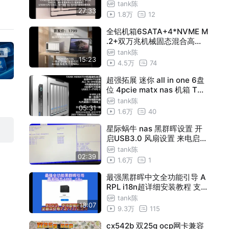
tank陈
480
27:33
1.8万
12
全铝机箱6SATA+4*NVME M
.2+双万兆机械固态混合高速
存储NAS
tank陈
15:23
4.5万
74
超强拓展 迷你 all in one 6盘
位 4pcie matx nas 机箱 TAN
K H6MATX4 家庭all in one
tank陈
05:31
主机 服务器
1.6万
40
星际蜗牛 nas 黑群晖设置 开
启USB3.0 风扇设置 来电启动
bios设置说明
tank陈
02:39
1.6万
1
最强黑群晖中文全功能引导 A
RPL i18n超详细安装教程 支
持自选全型号全版本DSM7.1
tank陈
18:07
DSM7.2 DSM6.2.4
9.3万
115
cx542b 双25g ocp网卡兼容