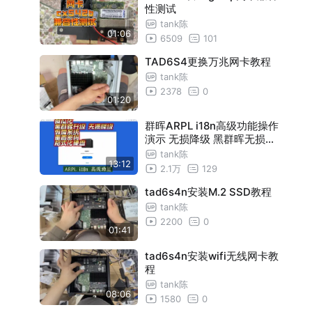
性测试
tank陈
01:06
6509
101
TAD6S4更换万兆网卡教程
tank陈
2378
0
01:20
群晖ARPL i18n高级功能操作
演示 无损降级 黑群晖无损升
级 重置密码 格式化硬盘 黑群
tank陈
13:12
晖升级找不到ip恢复系统
2.1万
129
tad6s4n安装M.2 SSD教程
tank陈
2200
0
01:41
tad6s4n安装wifi无线网卡教
程
tank陈
08:06
1580
0