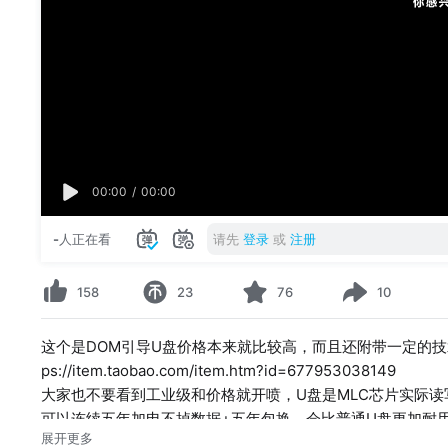
00:00
/
00:00
-
人正在看
请先
登录
或
注册
158
23
76
10
这个是DOM引导U盘价格本来就比较高，而且还附带一定的技
ps://item.taobao.com/item.htm?id=677953038149
大家也不要看到工业级和价格就开喷，U盘是MLC芯片实际读写2
可以连续五年加电不掉数据+五年包换，会比普通U盘更加耐
展开更多
是为了防尘防水防静电，难道要做成DIY手工焊接工艺，用US