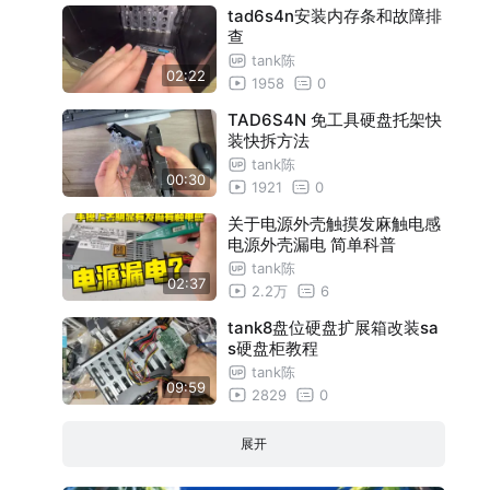
tad6s4n安装内存条和故障排
查
tank陈
02:22
1958
0
TAD6S4N 免工具硬盘托架快
装快拆方法
tank陈
00:30
1921
0
关于电源外壳触摸发麻触电感
电源外壳漏电 简单科普
tank陈
02:37
2.2万
6
tank8盘位硬盘扩展箱改装sa
s硬盘柜教程
tank陈
09:59
2829
0
展开