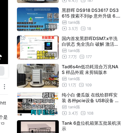
6.4万
187
黑群晖 DS918 DS3617 DS3
615 搜索不到ip 意外升级 6.2.
4 错误升级到最新版本搜索不
tank陈
13:55
到ip 无损数据 重置系统 重装
3.5万
18
系统 降级系统
国内首发黑群晖DSM7.x半洗
白状态 免全洗白 破解 激活Ad
vanced Media Extensions 3
tank陈
05:13
.0/3.1或以上版本套件 TANK
7.7万
177
电玩教程
Tad6s4n低功耗混合万兆NA
S 样品外观 未剪辑版本
tank陈
05:36
1.1万
109
纯小白 傻瓜版 在线给群晖安
装 各种pcie设备 USB设备 网
tt
卡驱动 sas硬盘卡驱动 兼容黑
tank陈
12:54
白群晖 TANK电玩教程 独家原
3.4万
108
个是
创开发
Tank 6盘位机箱第五批装机演
艺只
示
标识