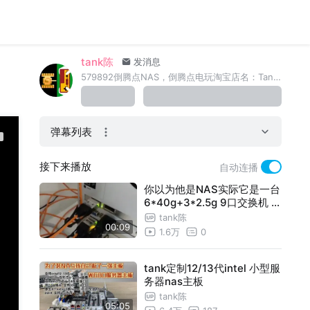
tank陈
发消息
579892倒腾点NAS，倒腾点电玩淘宝店名：Tank电玩 http://mi-d.cn
弹幕列表
接下来播放
自动连播
你以为他是NAS实际它是一台
6*40g+3*2.5g 9口交换机 n
as只是交换机附带功能
tank陈
00:09
1.6万
0
tank定制12/13代intel 小型服
务器nas主板
tank陈
05:05