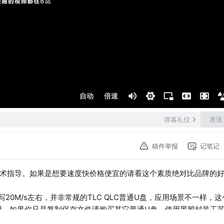
自动
倍速
发送
弹幕礼仪
稿件举报
记笔记
术指导。如果是想要速度快价格便宜的请看这个素质绝对比品牌的好h
0M/s左右，并非常规的TLC QLC普通U盘，应用场景不一样，这
用。如果你只是复制保存文件请购买其它普通U盘。使用黑胶封装工
B2.0是因为3.0对一些硬件系统会有兼容性的问题无法正常识别U盘