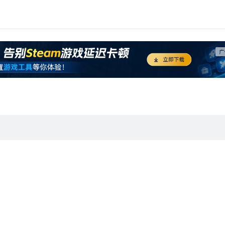
宝连接https://item.taobao.com/item.htm?id=616