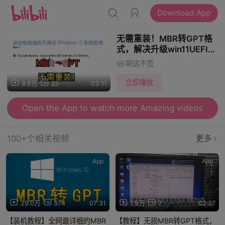
Download App
无需重装！MBR转GPT格
式，解决升级win11UEFI固
件问题
啊这不慌
立即播放
8.9万
23
03:11
Open the App to watch more Amazing videos
100+个相关视频
更多
App
App
29.0万
374
07:31
1.9万
7
02:37
【装机教程】全网最详细的MBR
【教程】无损MBR转GPT格式，