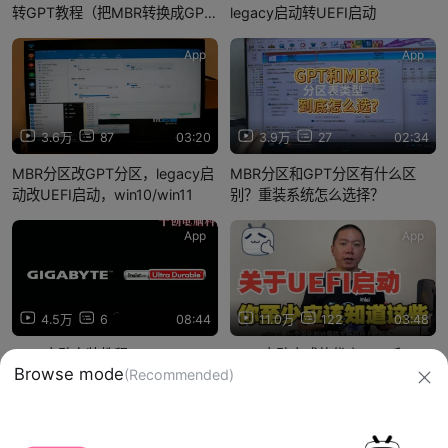
转GPT教程（把MBR转换成GPT
legacy启动转UEFI启动
的同时，保留硬盘上的数据）
App
App
3.6万
87
03:20
3.9万
27
02:34
MBR分区改GPT分区，legacy启
MBR分区和GPT分区有什么区
动改UEFI启动，win10/win11
别？重装系统怎么选择？
App
App
4.5万
6
08:44
11.0万
122
03:48
UEFI启动安装教程
UEFI启动方式的优点BIOS和
UEFI的区别MBR和GPT的区别
GPT分区表有什么特点
信息网络传播视听节目许可证：0910417