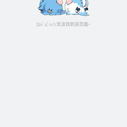
Σ(oﾟдﾟoﾉ) 无法找到该页面~