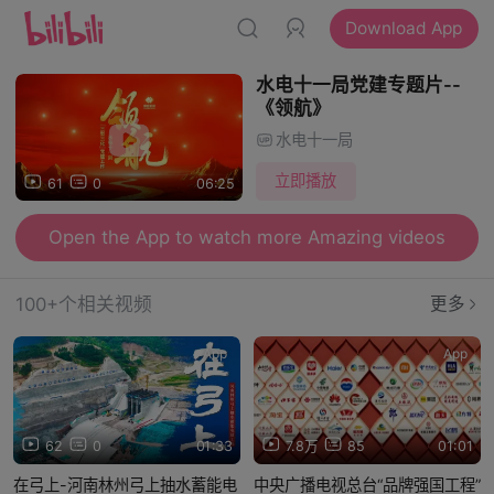
Download App
水电十一局党建专题片--
《领航》
水电十一局
立即播放
61
0
06:25
Open the App to watch more Amazing videos
100+个相关视频
更多
App
App
62
0
01:33
7.8万
85
01:01
在弓上-河南林州弓上抽水蓄能电
中央广播电视总台“品牌强国工程”