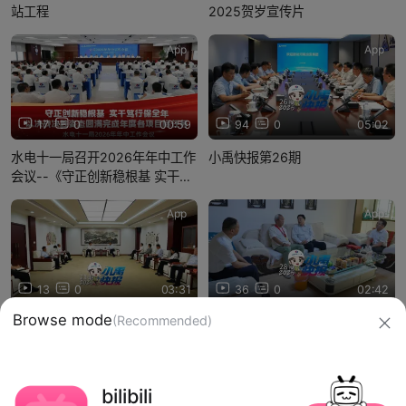
站工程
2025贺岁宣传片
App
App
17
0
00:59
94
0
05:02
水电十一局召开2026年年中工作
小禹快报第26期
会议--《守正创新稳根基 实干笃
行保全年 以决战决胜姿态圆满完
成年度各项目标任务》
App
App
13
0
03:31
36
0
02:42
小禹快报第21期
小禹快报第28期
信息网络传播视听节目许可证：0910417
Browse mode
(Recommended)
网络文化经营许可证 沪网文【2019】3804-274号