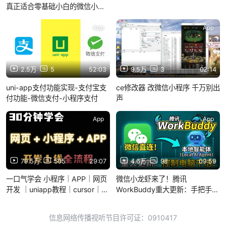
真正适合零基础小白的微信小程
序实战课程，从零基础到项目发
布全流程，带你一天速通微信小
App
App
程序，学完即可创建属于自己的
小程序！
2.5万
5
52:03
9.5万
3
02:14
uni-app支付功能实现-支付宝支
ce修改器 改微信小程序 千万别出
付功能-微信支付-小程序支付
声
App
App
79.5万
505
29:07
4.6万
98
09:59
一口气学会 小程序｜APP｜网页
微信小龙虾来了！腾讯
开发 ｜uniapp教程｜cursor｜
WorkBuddy重大更新：手把手教
devbox
你直连智能体！
信息网络传播视听节目许可证：0910417