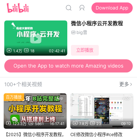
Download App
微信小程序云开发教程
big曾
立即播放
1.4万
18
02:42:41
Open the App to watch more Amazing videos
100+个相关视频
更多
百万播放
App
App
123.3万
5861
16:17:41
7.8万
23
09:12
【2025】微信小程序开发教程，
CE修改微信小程序#ce修改