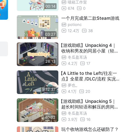
喵箱工作室
00:14
674
0
一个月完成第二款Steam游戏
potionc
12.4万
38
03:27
【游戏助眠】Unpacking 4｜
收纳和男友的同居小屋（轻语
/口香糖）
冬瓜盈耳汤
28:13
4.2万
17
【A Little to the Left/往左一
点】全星星 /DLC/流程 实况
（完结）
夢也_
9:12:37
4.1万
20
【游戏助眠】Unpacking 5｜
超长时间轻语和解压的房间收
纳！整理独居套二（轻语/口
冬瓜盈耳汤
40:02
香糖）
3.9万
16
玩个收纳游戏怎么还破防了？