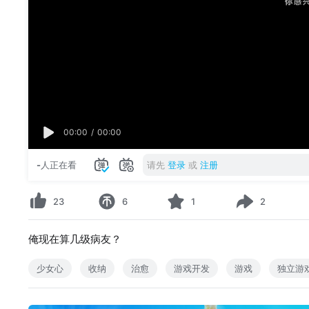
00:00
/
00:00
-
人正在看
请先
登录
或
注册
23
6
1
2
俺现在算几级病友？
少女心
收纳
治愈
游戏开发
游戏
独立游