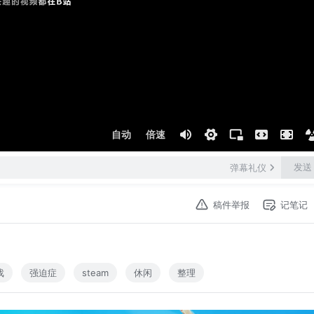
自动
倍速
发送
弹幕礼仪
稿件举报
记笔记
戏
强迫症
steam
休闲
整理