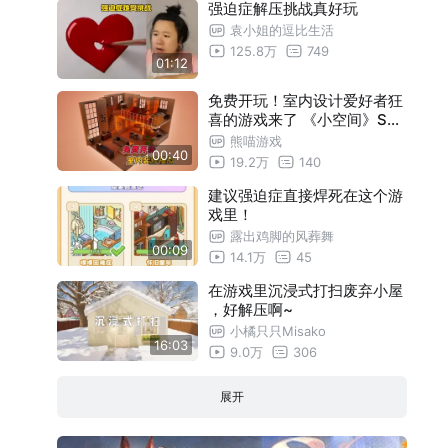
强迫症解压挑战真好玩
袁小姐的逗比生活
125.8万
749
01:12
免费开玩！室内设计爱好者狂
喜的游戏来了 《小空间》Sm
all Spaces
熊喵游戏
00:40
19.2万
140
建议强迫症直接焊死在这个游
戏里！
露出鸡脚的风葬舞
00:09
14.1万
45
在游戏里沉浸式打扫废弃小屋
，好解压啊~
小橘只只Misako
16:03
9.0万
306
展开