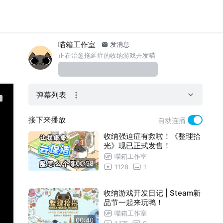
喵箱工作室
发消息
正在治愈拖延症的收纳游戏开发喵
弹幕列表
接下来播放
自动连播
收纳强迫症有救啦！《整理拾
光》现已正式发售！
喵箱工作室
00:58
1128
1
收纳游戏开发日记 | Steam新
品节一起来玩鸭！
喵箱工作室
00:40