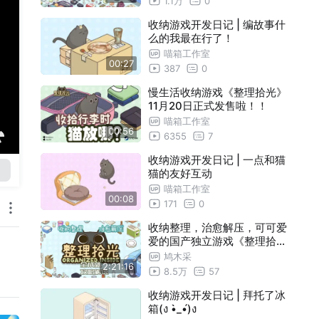
1.1万
0
收纳游戏开发日记 | 编故事什
么的我最在行了！
喵箱工作室
00:27
387
0
慢生活收纳游戏《整理拾光》
11月20日正式发售啦！！
喵箱工作室
00:56
6355
7
收纳游戏开发日记 | 一点和猫
猫的友好互动
喵箱工作室
00:08
171
0
收纳整理，治愈解压，可可爱
爱的国产独立游戏《整理拾光
》全成就攻略解说。
鸠木采
2:21:16
8.5万
57
收纳游戏开发日记 | 拜托了冰
箱(ง •̀_•́)ง