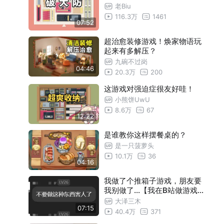
老Biu
116.3万
1461
07:52
超治愈装修游戏！焕家物语玩
起来有多解压？
九碗不过岗
04:46
20.3万
200
这游戏对强迫症很友好哇！
小熊饼UwU
8.6万
67
12:22
是谁教你这样摆餐桌的？
是一只菠萝头
10.1万
36
04:16
我做了个推箱子游戏，朋友要
我别做了...【我在B站做游戏-
玩法设计赛道】
大泽三木
07:15
40.4万
371