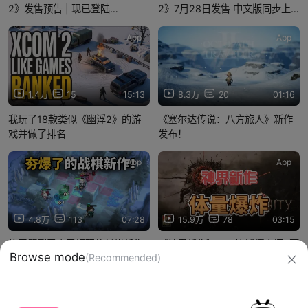
2》发售预告 | 现已登陆
2》7月28日发售 中文版同步上
PS5/NS/XBOX/Steam平台
线
App
App
1.4万
15
15:13
8.3万
20
01:16
我玩了18款类似《幽浮2》的游
《塞尔达传说：八方旅人》新作
戏并做了排名
发布！
App
App
4.8万
113
07:28
15.9万
78
03:15
终于等到又爽又好玩的战棋新作
《神界新作》——比博德之门3更
了！SRPG玩家一定不要错过《永
大更好玩
铃回响》
信息网络传播视听节目许可证：0910417