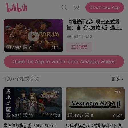
Download App
《闻鼓而战》现已正式发
售：当《八方旅人》遇上
《火焰纹章》，再配上超带
Team17Ltd
感节拍
立即播放
5982
0
01:44
Open the App to watch more Amazing videos
100+个相关视频
更多
App
App
9.3万
25
02:25
4.9万
6
01:09
类火纹战棋新游《Rise Eterna
经典战棋游戏《维斯塔利亚传说