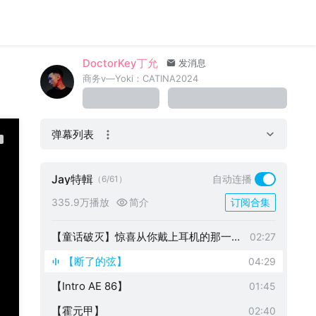
DoctorKey丁允
发消息
商务v—Yoki：CATINA2024
弹幕列表
【那天下雨了】G调燃唱晴天的续篇！
01:31
【太阳之子】夯爆！还原你想象的样子！
01:47
Jay特輯
自动连播
（6/61）
【花海】花海 但是 雨下一整晚！
02:18
335.9万播放
简介
订阅合集
【菊花台】神级前奏和间奏！！！
01:05
【童话破灭】惊喜从你戴上耳机的那一刻
02:27
开始
【断了的弦】
04:29
【Intro AE 86】
01:45
【霍元甲】
02:40