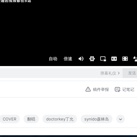
自动
倍速
发送
弹幕礼仪
稿件举报
记笔记
COVER
翻唱
doctorkey丁允
synido森林岛