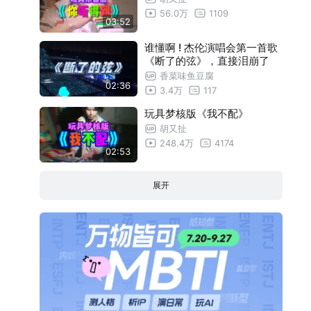
56.0万
1109
周 杰 伦 御 用 音 色 ！大串烧
00:59
03:52
【双截棍】Dubstep版！可她唱到副歌时
01:44
谁懂啊 ! 杰伦演唱会第一首歌
真的吓到我了
《断了的弦》，直接泪崩了
香菜味鱼豆腐
02:36
3.4万
117
玩具梦核版《我不配》
胡又扯
248.4万
4174
02:53
展开