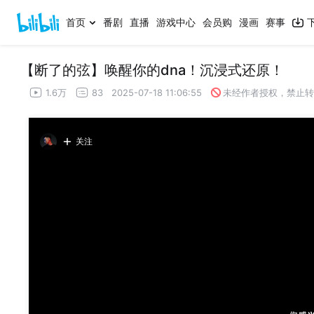
首页
番剧
直播
游戏中心
会员购
漫画
赛事
【断了的弦】唤醒你的dna！沉浸式还原！
1.6万
83
2025-07-18 11:06:55
未经作者授权，禁止转
关注