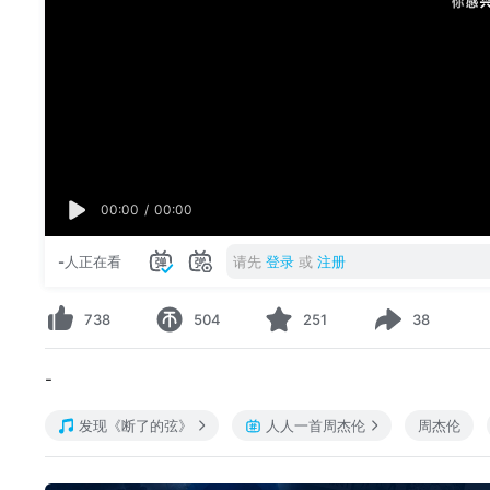
00:00
/
00:00
-
人正在看
请先
登录
或
注册
738
504
251
38
-
发现《断了的弦》
人人一首周杰伦
周杰伦