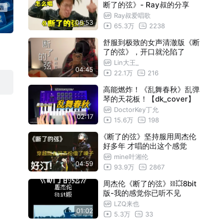
断了的弦》- Ray叔的分享
Ray叔爱唱歌
【路小雨】
01:37
06:53
65.3万
2238
【爺爺泡的茶】
02:01
舒服到极致的女声清澈版《断
【麥芽糖】
了的弦》，开口就沦陷了
02:20
Lin大王_
【土耳其冰淇淋】
02:45
04:45
22.1万
216
【米蘭的小鐵匠】
01:29
高能燃炸！《乱舞春秋》乱弹
琴的天花板！【dk_cover】
【園遊會】
01:32
DoctorKey丁允
02:17
15.6万
198
【威廉古堡】
01:47
《断了的弦》坚持服用周杰伦
【反方向的鐘】
01:19
好多年 才唱的出这个感觉
【愛在西元前】
01:28
mine叶湘伦
04:59
93.9万
2867
【將軍】
01:22
周杰伦《断了的弦》⛓️‍💥8bit
【止戰之殤】
01:45
版-我的感觉你已听不见
LZQ来也
【藍色風暴】
01:58
01:02
5.3万
33