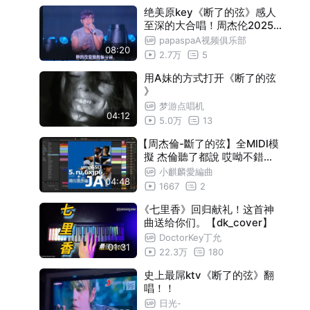
【飄移】
01:24
绝美原key《断了的弦》感人
至深的大合唱！周杰伦2025
【迷魂曲】
02:12
嘉年华演唱会三亚站第二场
papaspaA视频俱乐部
08:20
【雙截棍】
01:28
2.7万
5
【半獸人】
01:32
用A妹的方式打开《断了的弦
》
【本草綱目】
02:24
梦游点唱机
04:12
5.0万
13
【蒲公英的約定】
01:47
【周杰倫-斷了的弦】全MIDI模
【紐約地鐵remix】
03:13
擬 杰倫聽了都說 哎呦不錯喔
（我猜的
小麒麟愛編曲
【紐約地鐵】
01:39
04:48
1667
2
【紅顏如霜】
00:43
《七里香》回归献礼！这首神
【說好的幸福呢】
曲送给你们。【dk_cover】
01:20
DoctorKey丁允
【合集2】
02:23
01:31
22.3万
180
【扯】
01:12
史上最屌ktv《断了的弦》翻
唱！！
【龍拳】
01:25
日光-