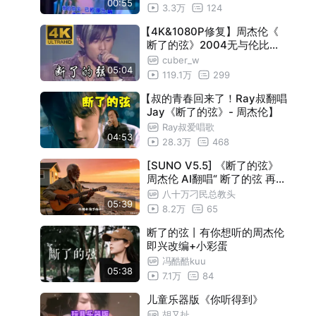
00:55
3.3万
124
【外婆】
01:19
【4K&1080P修复】周杰伦《
【我的地盤2】
00:29
断了的弦》2004无与伦比演
唱会神级现场
【合集1】
01:56
cuber_w
05:04
119.1万
299
【夜的第七章】
01:23
【叔的青春回来了！Ray叔翻唱
【琴傷】
01:40
Jay《断了的弦》- 周杰伦】
Ray叔爱唱歌
【青花瓷】
01:02
04:53
28.3万
468
【夜曲】
00:34
[SUNO V5.5] 《断了的弦》
周杰伦 AI翻唱“ 断了的弦 再弹
【忍者】
01:38
一遍 指尖磨出的茧 藏起了永
八十万刁民总教头
05:39
远”
【我的地盤1】
01:16
8.2万
65
【最偉大的作品】Drum solo
00:16
断了的弦丨有你想听的周杰伦
即兴改编+小彩蛋
【最偉大的作品】MIDI键盘
00:31
冯酷酷kuu
05:38
7.1万
84
【印地安老斑鳩】
00:54
儿童乐器版《你听得到》
晴天solo
00:15
胡又扯