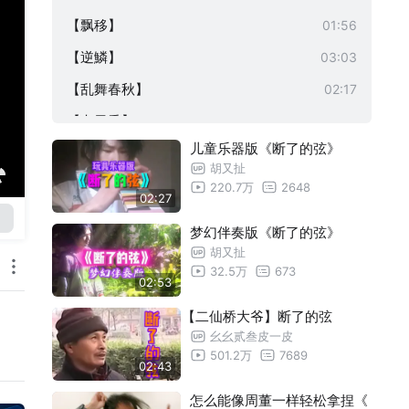
【飘移】
01:56
【逆鱗】
03:03
【乱舞春秋】
02:17
【七里香】
01:31
儿童乐器版《断了的弦》
【四季列车】
01:04
胡又扯
【困獸之鬥】
01:55
220.7万
2648
02:27
【以父之名】
02:04
梦幻伴奏版《断了的弦》
【她的睫毛】
01:33
胡又扯
32.5万
673
【三年二班】
01:14
02:53
【同一種調調】
01:49
【二仙桥大爷】断了的弦
幺幺贰叁皮一皮
【聽媽媽的話】
01:40
501.2万
7689
02:43
【千里之外】
01:19
怎么能像周董一样轻松拿捏《
【天台的月光】
01:20