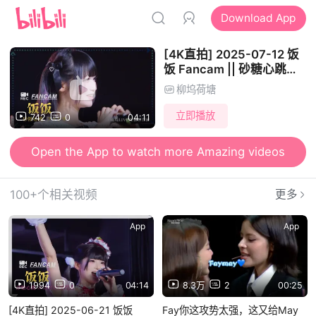
Download App
[4K直拍] 2025-07-12 饭
饭 Fancam || 砂糖心跳
「ファンサ」|| 魔境LIVE
柳坞荷塘
星偶界首演
立即播放
742
0
04:11
Open the App to watch more Amazing videos
100+个相关视频
更多
App
App
1994
0
04:14
8.3万
2
00:25
[4K直拍] 2025-06-21 饭饭
Fay你这攻势太强，这又给May