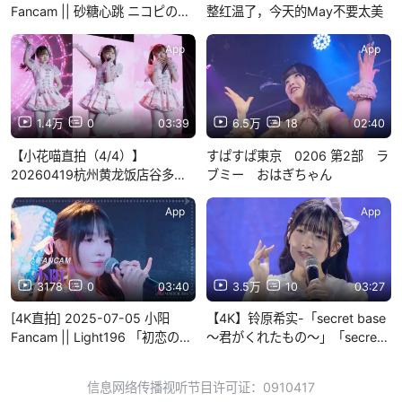
Fancam || 砂糖心跳 ニコピの方
整红温了，今天的May不要太美
程式 || 甜梦Sweet Dream上海公
演
App
App
1.4万
0
03:39
6.5万
18
02:40
【小花喵直拍（4/4）】
すぱすぱ東京 0206 第2部 ラ
20260419杭州黄龙饭店谷多星
ブミー おはぎちゃん
剧场LINK0571minilive#模板sc5
调色稳定
App
App
3178
0
03:40
3.5万
10
03:27
[4K直拍] 2025-07-05 小阳
【4K】铃原希实-「secret base
Fancam || Light196 「初恋のひ
～君がくれたもの～」「secret
と。」|| Gimmick Fes
base~你给我的所有~」铃原希实
生日会2025 双语字幕
信息网络传播视听节目许可证：0910417