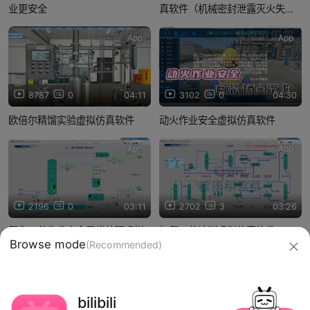
业更安全
真软件（机械密封泄露灭火失
败）
App
App
8787
0
04:11
3102
0
04:30
欧倍尔精馏实验虚拟仿真软件
动火作业安全虚拟仿真软件
App
App
2196
0
03:11
2702
3
03:26
氯化工艺作业安全异常处理虚拟
加氢工艺培训虚拟仿真软件
Browse mode
(Recommended)
仿真软件（氯化长时间停电）
信息网络传播视听节目许可证：0910417
bilibili
网络文化经营许可证 沪网文【2019】3804-274号