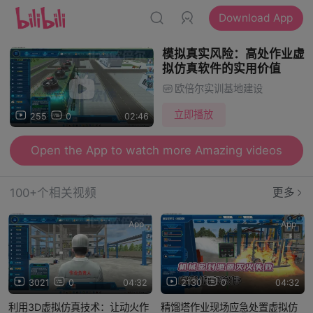
Download App
模拟真实风险：高处作业虚
拟仿真软件的实用价值
欧倍尔实训基地建设
立即播放
255
0
02:46
Open the App to watch more Amazing videos
100+个相关视频
更多
App
App
3021
0
04:32
2130
0
04:32
利用3D虚拟仿真技术：让动火作
精馏塔作业现场应急处置虚拟仿