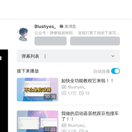
Blushyes_
发消息
公众号：挣够钱就种田。 游戏打累了就坐下来写会代码~
弹幕列表
接下来播放
自动连播
如快全功能教程它来啦！！
Blushyes_
1.7万
13
30:35
我做的启动器居然跟豆包撞车
了！！
Blushyes_
02:22
2.1万
9