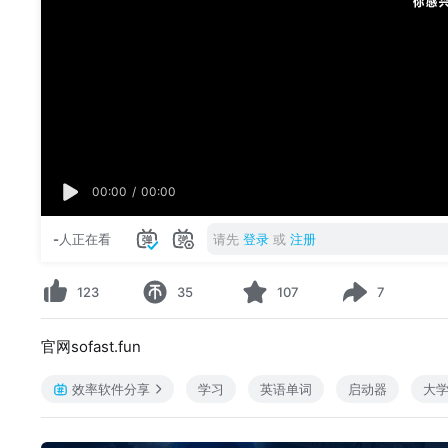
00:00
/
00:00
-
人正在看
请先
登录
或
注册
123
35
107
7
官网sofast.fun
效率软件分享
学习
英语单词
启动器
大