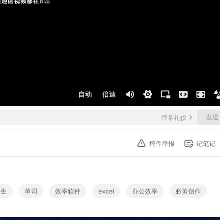
自动
倍速
发送
弹幕礼仪
稿件举报
记笔记
学生
单词
效率软件
excel
办公效率
必剪创作