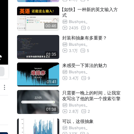
【如快】一种新的英文输入方
式
Blushyes_
00:46
2435
0
封装和抽象有多重要？
Blushyes_
3.1万
5
01:35
来感受一下算法的魅力
Blushyes_
3.4万
9
01:41
只需要一晚上的时间，让我室
友写出了他的第一个搜索引擎
Blushyes_
01:38
2.8万
2
可以，这很抽象
Blushyes_
7.7万
2