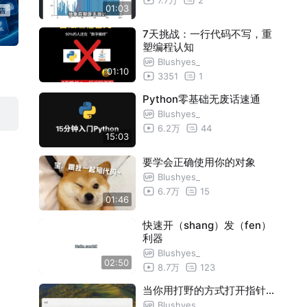
01:03
7天挑战：一行代码不写，重
塑编程认知
Blushyes_
01:10
3351
1
Python零基础无废话速通
Blushyes_
6.2万
44
15:03
要学会正确使用你的对象
Blushyes_
6.7万
15
01:46
快速开（shang）发（fen）
利器
Blushyes_
02:50
8.7万
123
当你用打野的方式打开指针…
Blushyes_