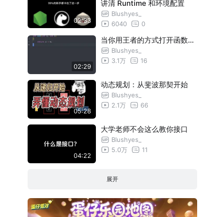
讲清 Runtime 和环境配置
Blushyes_
02:33
6040
0
当你用王者的方式打开函数…
Blushyes_
3.1万
16
02:29
动态规划：从斐波那契开始
Blushyes_
2.1万
66
05:28
大学老师不会这么教你接口
Blushyes_
5.0万
11
04:22
展开