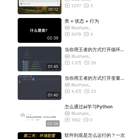
2257
3
01:12
类 = 状态 + 行为
Blushyes_
5079
3
02:39
当你用王者的方式打开循环…
Blushyes_
2.5万
26
01:45
当你用王者的方式打开变量…
Blushyes_
4.4万
23
01:40
怎么通过ai学习Python
Blushyes_
1652
0
02:06
软件到底是怎么运行的？一次