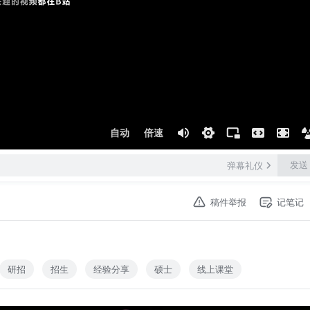
自动
倍速
发送
弹幕礼仪
稿件举报
记笔记
研招
招生
经验分享
硕士
线上课堂