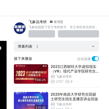
飞象说考研
发消息
飞象校园旗下官方考研账号，专注考研资讯和招生咨询。
弹幕列表
接下来播放
自动连播
2023江西财经大学虚拟现实
（VR）现代产业学院研究生
招生直播回放
飞象说考研
1:06:25
2707
9
2025年南昌大学研究生院硕
士研究生招生直播宣讲会回放
飞象说考研
1:11:30