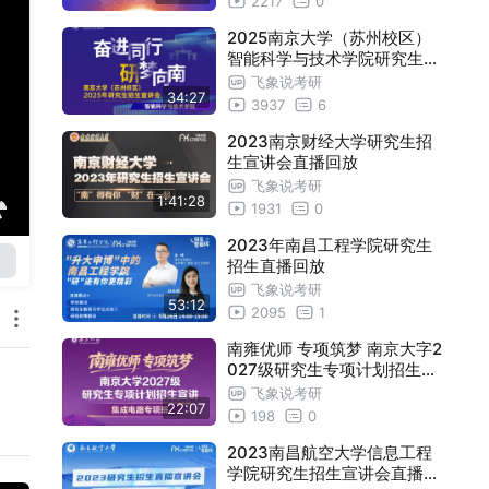
2217
0
2025南京大学（苏州校区）
智能科学与技术学院研究生招
生宣讲会直播回放
飞象说考研
34:27
3937
6
2023南京财经大学研究生招
生宣讲会直播回放
飞象说考研
1:41:28
1931
0
2023年南昌工程学院研究生
招生直播回放
飞象说考研
53:12
2095
1
南雍优师 专项筑梦 南京大字2
027级研究生专项计划招生宣
讲-集成电路专项班
飞象说考研
22:07
198
0
2023南昌航空大学信息工程
学院研究生招生宣讲会直播回