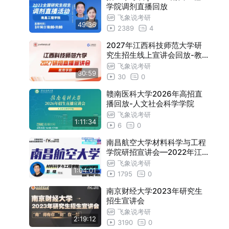
学院调剂直播回放
飞象说考研
49:36
2389
4
2027年江西科技师范大学研
究生招生线上宣讲会回放-教
育学部
飞象说考研
30:59
30
0
赣南医科大学2026年高招直
播回放-人文社会科学学院
飞象说考研
1:11:34
6
0
南昌航空大学材料科学与工程
学院研招宣讲会—2022年江
西省
飞象说考研
1:04:01
1795
0
南京财经大学2023年研究生
招生宣讲会
飞象说考研
2:19:12
3190
0