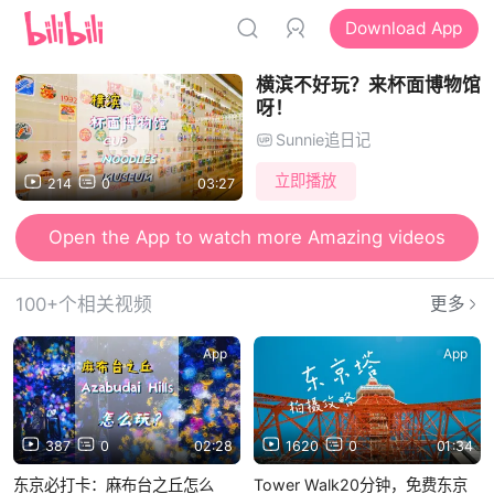
Download App
横滨不好玩？来杯面博物馆
呀！
Sunnie追日记
立即播放
214
0
03:27
Open the App to watch more Amazing videos
100+个相关视频
更多
App
App
387
0
02:28
1620
0
01:34
东京必打卡：麻布台之丘怎么
Tower Walk20分钟，免费东京