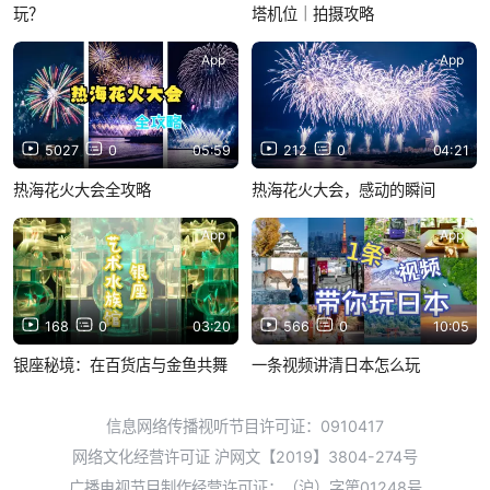
玩？
塔机位｜拍摄攻略
App
App
5027
0
05:59
212
0
04:21
热海花火大会全攻略
热海花火大会，感动的瞬间
App
App
168
0
03:20
566
0
10:05
银座秘境：在百货店与金鱼共舞
一条视频讲清日本怎么玩
信息网络传播视听节目许可证：0910417
网络文化经营许可证 沪网文【2019】3804-274号
广播电视节目制作经营许可证：（沪）字第01248号