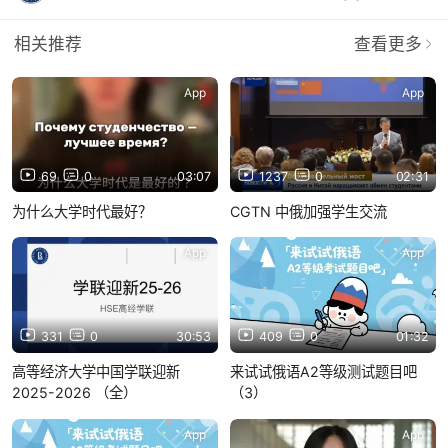
相关推荐
查看更多
App
App
69
0
03:07
1237
0
02:31
为什么大学时代最好？
CGTN 中俄加强学生交流
App
App
331
0
30:53
409
0
01:32
高等经济大学中国学联迎新
来试试俄语A2等级测试题目吧
2025-2026 （全）
（3）
App
App