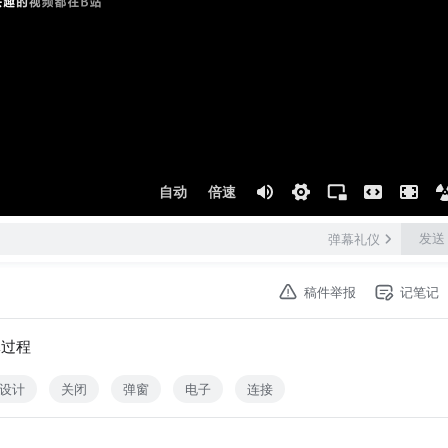
自动
倍速
发送
弹幕礼仪
稿件举报
记笔记
体过程
设计
关闭
弹窗
电子
连接