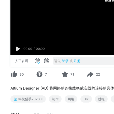
00:00
/
00:00
-
人正在看
请先
登录
或
注册
30
7
71
22
Altium Designer (AD) 将网络的连接线换成实线的连接的具
科技猎手2023
制作
网络
DIY
过程