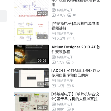
用
特纳斯电子
27:50
4.6万
10
[特纳斯电子]单片机电源电路
视频讲解
特纳斯电子
28:32
2.3万
3
Altium Designer 2013 AD软
件安装教程
特纳斯电子
09:03
1.7万
0
【AD24】如何创建工作区以及
使用自带库和自己的库
特纳斯电子
14:42
1.3万
5
【特纳斯电子】[单片机毕业设
计]基于单片机的大棚温室控
制系统-仿真讲解
特纳斯电子
06:57
9891
9