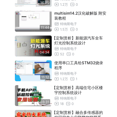
16:00
1.2万
0
multisim14.2汉化破解版 附安
装教程
特纳斯电子
11:44
1.5万
0
【定制赏析】新能源汽车全车
灯光控制系统设计
特纳斯电子
04:34
52
0
使用串口工具给STM32烧录
程序
特纳斯电子
11:12
1.2万
1
【定制赏析】高端住宅小区楼
宇控制系统设计
特纳斯电子
03:31
18
0
【定制赏析】融合多传感器的