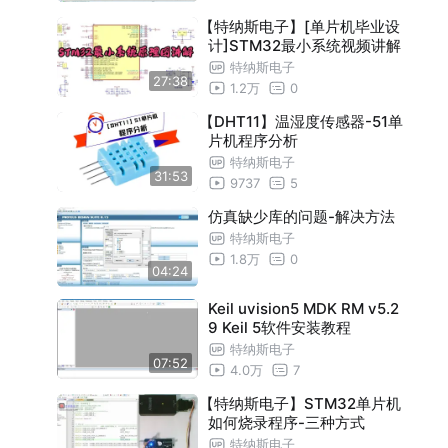
【特纳斯电子】[单片机毕业设
计]STM32最小系统视频讲解
特纳斯电子
27:38
1.2万
0
【DHT11】温湿度传感器-51单
片机程序分析
特纳斯电子
31:53
9737
5
仿真缺少库的问题-解决方法
特纳斯电子
1.8万
0
04:24
Keil uvision5 MDK RM v5.2
9 Keil 5软件安装教程
特纳斯电子
07:52
4.0万
7
【特纳斯电子】STM32单片机
如何烧录程序-三种方式
特纳斯电子