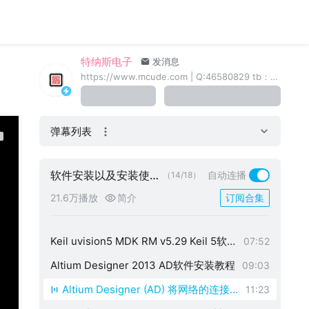
multisim14.2汉化破解版 附安装教程
11:44
Proteus8.15安装视频讲解
05:38
特纳斯电子
发消息
Proteus8.12 Proteus软件安装教程
07:33
https://www.mcude.com | Q:46580829 tb：特纳斯电子
Proteus Pro 8.9 Proteus软件安装教程
06:49
Proteus Pro 7.8 SP2 官方版 Proteus 7.
07:41
弹幕列表
8软件安装教程
【Proteus】仿真软件的安装包问题 The
07:45
re is a problem with this Windows Inst
Proteus 仿真弹窗关闭后如何重新打开
01:24
软件安装以及安装使用
自动连播
（14/18）
的问题
aller package.
Proteus 8 系列恢复弹窗功能
02:33
21.6万播放
简介
订阅合集
【2025最新】keil 5安装激活教程，激
09:03
活到2032年 ，C51、STM32一次解决 k
Keil uvision5 MDK RM v5.29 Keil 5软
07:52
eil uvision5 MDK RM v5.29 (附下载链
件安装教程
Altium Designer 2013 AD软件安装教程
09:03
接)
Altium Designer (AD) 将网络的连接
11:23