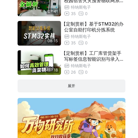
校园宿舍火灾预警物联网系统
设计与实现
特纳斯电子
07:41
35
0
【定制赏析】基于STM32的办
公室自助打印机分拣系统
特纳斯电子
08:15
35
0
【定制赏析】工厂库管货架手
写标签信息智能识别与录入系
统
特纳斯电子
07:18
26
0
展开