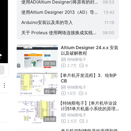
线换成实线的连接
使用AD(Altium Designer)将原有的封装
08:53
导出来
使用Altium Designer 2013（AD）导入
13:42
图片或LOGO
Arduino安装以及库的导入
11:19
关于 Proteus 使用网络连接换成实线连
08:00
接的教程（任何版本）
Altium Designer 24.x.x 安装
以及破解教程
特纳斯电子
09:56
2.7万
6
【单片机开发流程】3、绘制P
CB
特纳斯电子
45:19
1.0万
0
【特纳斯电子】[单片机毕业设
计]51单片机最小系统的原理
图（资料免费获取）
特纳斯电子
26:08
2.5万
2
单片机控制继电器的原理和使