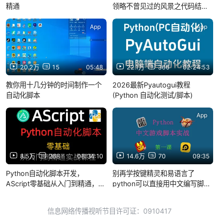
精通
领略不曾见过的风景之代码结构
设计
App
App
20.2万
15
05:48
22.1万
366
02:24:53
教你用十几分钟的时间制作一个
2026最新Pyautogui教程
自动化脚本
(Python 自动化测试/脚本)
App
App
8.5万
268
08:34:10
14.6万
70
09:35
Python自动化脚本开发，
别再学按键精灵和易语言了
AScript零基础从入门到精通，游
python可以直接用中文编写脚本
戏脚本，自动化脚本，python核
了
心与进阶实战教程
信息网络传播视听节目许可证：0910417