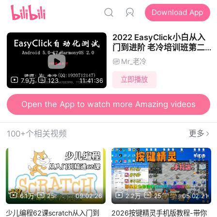
Download App
2022 EasyClick小白从入
门到进阶 老冷培训班第二
期
Mr_老冷
立即播放
7.9万
123
11:41:36
Open the App to watch more Amazing videos
100+个相关视频
更多
App
App
6.1万
25
09:02:26
2.2万
25
05:02:21
少儿编程62课scratch从入门到
2026按键精灵手机版教程-带你