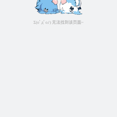
Σ(oﾟдﾟoﾉ) 无法找到该页面~