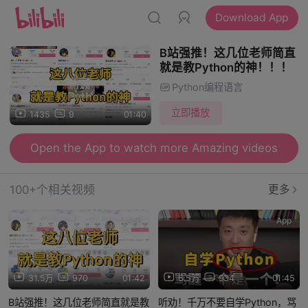
Download App
B站强推！这几位老师简直
就是教Python的神！！！
Python编程语言
立即播放
1435
9
01:40
Open the App to watch more Amazing videos
100+个相关视频
更多
App
App
31.5万
970
01:42
6.5万
934
01:45
B站强推！这几位老师简直就是教
听劝！千万不要自学Python，骂