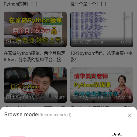
Python的神！！！
醒一个是一个！！！
App
App
1.4万
175
26:59
12.5万
14
00:16
在家做Python接单，两个月稳定
10行python代码，急速采集小电
5.5w，分享我的接单平台、接单
影！
技巧以及学习资源！！！
App
App
1.3万
13
01:57
2.2万
118
07:40:16
听劝！自学Python，骂醒一个是
清华美女老师竟然把Python零基
Browse mode
(Recommended)
一个！！！
础入门讲的通俗易懂！5小时速通
学完，你的Python就牛了！
信息网络传播视听节目许可证：0910417