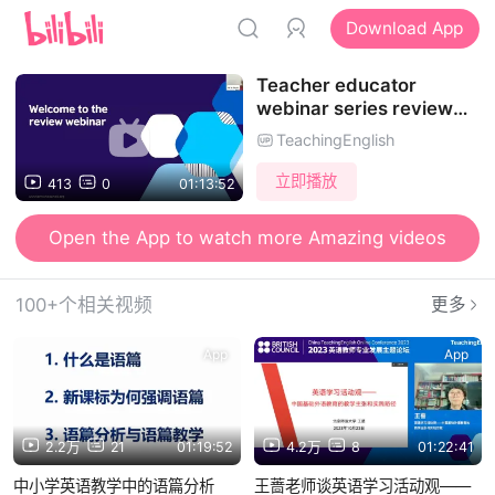
Download App
Teacher educator
webinar series review
2022-2023 I 2022-2023
TeachingEnglish
年教师教育者专业发展系列
研讨会回顾
立即播放
413
0
01:13:52
Open the App to watch more Amazing videos
Open the App to send Danmu and watch videos together
100+个相关视频
更多
App
App
2.2万
21
01:19:52
4.2万
8
01:22:41
中小学英语教学中的语篇分析
王蔷老师谈英语学习活动观——