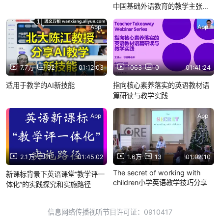
中国基础外语教育的教学主张和
实践路径
App
App
7.7万
92
01:12:03
1063
0
01:41:24
适用于教学的AI新技能
指向核心素养落实的英语教材语
篇研读与教学实践
App
App
2.1万
1
01:45:02
1.6万
13
01:02:10
The secret of working with
新课标背景下英语课堂“教学评一
children小学英语教学技巧分享
体化”的实践探究和实施路径
信息网络传播视听节目许可证：0910417