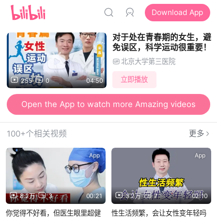
Download App
对于处在青春期的女生，避
免误区，科学运动很重要！
北京大学第三医院
立即播放
255
0
04:50
Open the App to watch more Amazing videos
Open the App to send Danmu and watch videos together
100+个相关视频
更多
App
App
8.2万
3
00:21
3.2万
7
02:10
你觉得不好看，但医生眼里超健
性生活频繁，会让女性变年轻吗