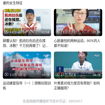
康的女生特征
App
App
1.4万
2
02:58
7.2万
51
01:28
颠覆认知！肌肉拉伤后还在揉
心脏最怕的两种运动，90%的人
捏、冰敷？千万别再做了！记住
都不知道！
这3点恢复快一倍！
App
App
2.0万
0
01:15
2.1万
8
04:18
运动康复指导（一）| 颈椎抗阻训
叶黄素对视力是否有帮助？如何
练
正确服用？
信息网络传播视听节目许可证：0910417