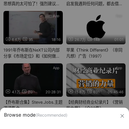
思想真的太可怕了！强烈建议大
启发我遇到任何问题，都去借助
家收藏
我能找到的任何工具解决
App
App
6.6万
95
18:16
26.7万
148
01:01
1991年乔布斯在NeXT公司内部
苹果《Think Different》（非同
分享《市场定位》和《如何做营
凡想）广告（1997）
销》
App
App
4.1万
20
20:28:31
15.6万
631
05:45:46
【乔布斯合集】Steve.Jobs.主题
【经典财经商业纪录片】《营销
演讲集合
的力量》（全20集）
信息网络传播视听节目许可证：0910417