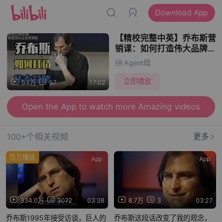
Download App
【精校完整中英】乔布斯营
销课：如何打造伟大品牌，
构思史上最伟大的品牌营销
Agent晗
广告ThinkDifferent/非同
凡想
立即播放
5.1万
57
17:02
Open the App to watch more Amazing videos
100+个相关视频
更多
百万播放
App
App
334.0万
3072
03:38
8.7万
3
03:27
乔布斯1995年接受访谈，巨人的
乔布斯这段话改变了我的观念，