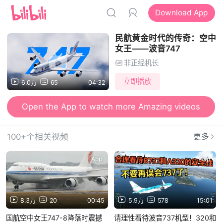
Download App
民航黄金时代的传奇：空中
女王——波音747
非正经机长
立即播放
6.0万
65
04:32
Open the App to watch more Amazing videos
100+个相关视频
更多
App
App
8.3万
20
00:45
5.9万
578
15:01
国航空中女王747-8降落时震撼
请理性看待波音737机型！320和