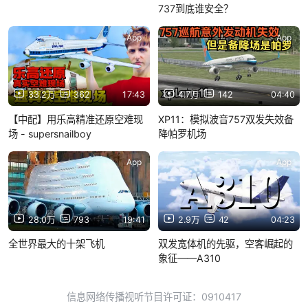
737到底谁安全？
App
App
33.2万
362
17:43
4.7万
142
04:40
【中配】用乐高精准还原空难现
XP11：模拟波音757双发失效备
场 - supersnailboy
降帕罗机场
App
App
28.0万
793
19:41
2.9万
42
04:23
全世界最大的十架飞机
双发宽体机的先驱，空客崛起的
象征——A310
信息网络传播视听节目许可证：0910417