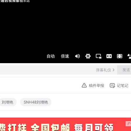
自动
倍速
发送
弹幕礼仪
稿件举报
记笔记
刘增艳
SNH48刘增艳