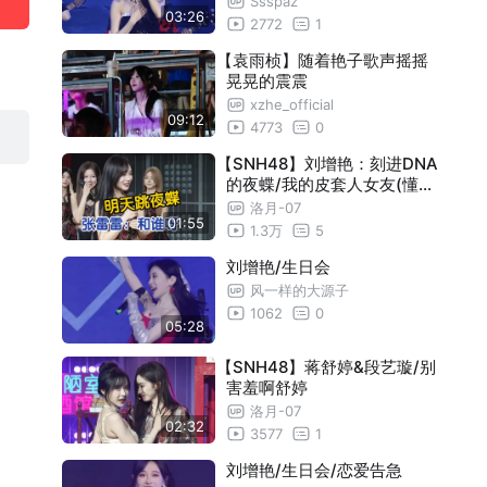
Ssspaz
03:26
2772
1
【袁雨桢】随着艳子歌声摇摇
晃晃的震震
xzhe_official
09:12
4773
0
【SNH48】刘增艳：刻进DNA
的夜蝶/我的皮套人女友(懂你
意思
洛月-07
01:55
1.3万
5
刘增艳/生日会
风一样的大源子
1062
0
05:28
【SNH48】蒋舒婷&段艺璇/别
害羞啊舒婷
洛月-07
02:32
3577
1
刘增艳/生日会/恋爱告急