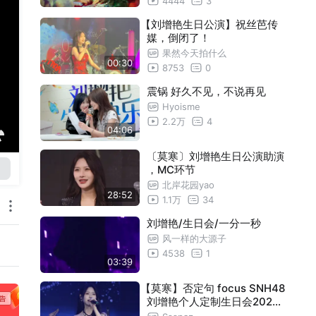
4444
3
【刘增艳生日公演】祝丝芭传
媒，倒闭了！
果然今天拍什么
00:30
8753
0
震锅 好久不见，不说再见
Hyoisme
2.2万
4
04:06
〔莫寒〕刘增艳生日公演助演
，MC环节
北岸花园yao
28:52
1.1万
34
刘增艳/生日会/一分一秒
风一样的大源子
4538
1
03:39
【莫寒】否定句 focus SNH48
刘增艳个人定制生日会20260
704