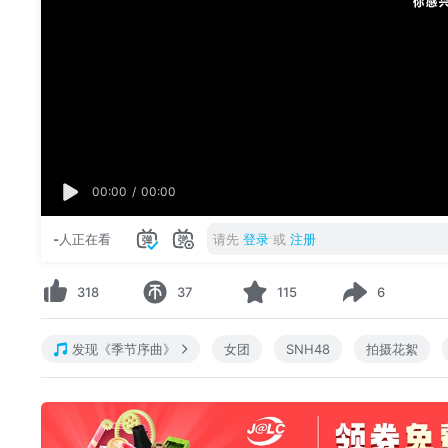
00:00
/
00:00
-
人正在看
请先
登录
或
注册
318
37
115
6
发现《季节序曲》
女团
SNH48
拍摄花絮