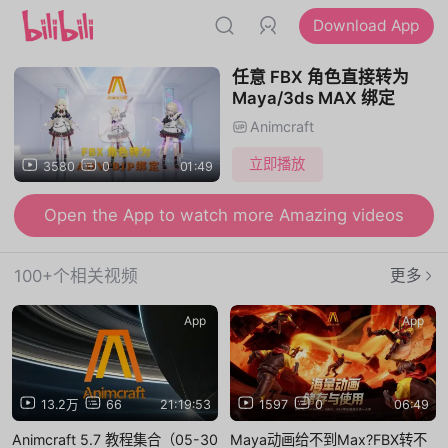
Download App
任意 FBX 角色直接转为
Maya/3ds MAX 绑定
Animcraft
立即播放
3580
0
01:49
Open the App to watch more Amazing videos
100+个相关视频
更多
App
App
13.2万
66
21:19:53
1597
0
06:49
Animcraft 5.7 教程集合（05-30
Maya动画给不到Max?FBX转不