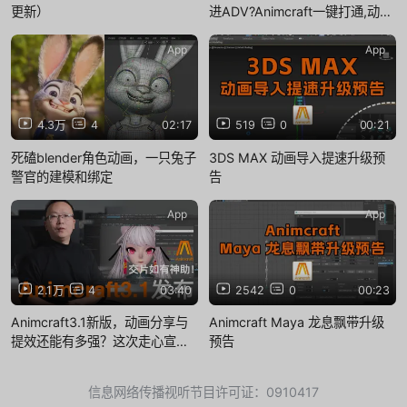
更新）
进ADV?Animcraft一键打通,动画
人终于不用重做了!
App
App
4.3万
4
02:17
519
0
00:21
死磕blender角色动画，一只兔子
3DS MAX 动画导入提速升级预
警官的建模和绑定
告
App
App
2.1万
4
03:40
2542
0
00:23
Animcraft3.1新版，动画分享与
Animcraft Maya 龙息飘带升级
提效还能有多强？这次走心宣传
预告
了下～
信息网络传播视听节目许可证：0910417