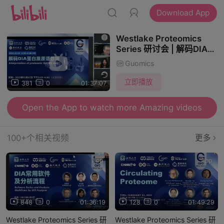
Download App
Westlake Proteomics
Series 研讨会 | 解码DIA蛋
白质质谱数据
Guomics
立即播放
381
0
01:37:07
Open the App to watch more Amazing videos
100+个相关视频
更多
App
App
848
0
01:36:19
128
0
01:49:29
Westlake Proteomics Series 研
Westlake Proteomics Series 研