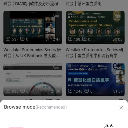
讨会 | DIA常用软件及分析流程
讨会 | 循环蛋白质组
App
App
537
0
01:42:47
168
0
50:03
Westlake Proteomics Series 研
Westlake Proteomics Series 研
讨会 | 从 UK Biobank 看大型队
讨会 | 蛋白质组学和流行病学研
列建设
究
App
App
835
0
21:09
1248
0
51:57
WEBserver介绍 | 一站式蛋白质
Westlake Proteomics Series 研
Browse mode
(Recommended)
组学数据分析平台
讨会 | N-糖基化蛋白质组学
ProteomeExpert
信息网络传播视听节目许可证：0910417