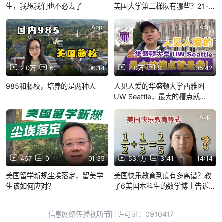
生，我想我们也不必去了
美国大学第二梯队有哪些？21-
60名综合分析
App
App
2.0万
60
06:14
2.0万
9
05:42
985和藤校，培养的是两种人
人见人爱的华盛顿大学西雅图
UW Seattle，最大的槽点就
是"卷"！
App
App
467
0
01:35
53.1万
3141
14:14
美国留学新规尘埃落定，留美学
美国快乐教育到底有多离谱？教
生该如何应对？
了6美国本科生的数学博士告诉
你！
信息网络传播视听节目许可证：0910417