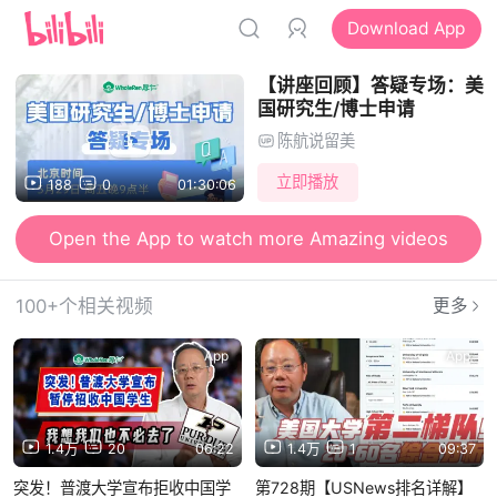
Download App
【讲座回顾】答疑专场：美
国研究生/博士申请
陈航说留美
立即播放
188
0
01:30:06
Open the App to watch more Amazing videos
100+个相关视频
更多
App
App
1.4万
20
06:22
1.4万
1
09:37
突发！普渡大学宣布拒收中国学
第728期【USNews排名详解】