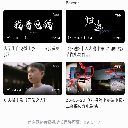
Bazaar
App
App
1081
0
05:14
2167
4
10:00
大学生自制微电影——《我看见
《归途》| 人大附中第 21 届电影
我》
节微电影作品
App
App
4429
2
07:29
1.1万
75
03:26:58
功夫微电影《习武之人》
26-05-20 户外探险小龙微电影-
二夜探废弃电影院
信息网络传播视听节目许可证：0910417