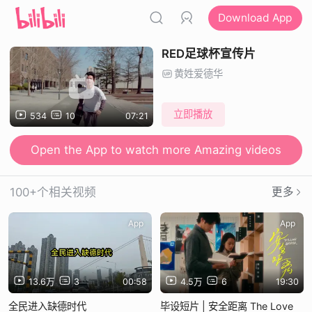
Download App
RED足球杯宣传片
黄姓爱德华
立即播放
534
10
07:21
Open the App to watch more Amazing videos
100+个相关视频
更多
App
App
13.6万
3
00:58
4.5万
6
19:30
全民进入缺德时代
毕设短片 | 安全距离 The Love