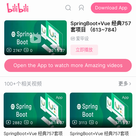
Download App
SpringBoot+Vue 经典757
套项目 （613~784）
爱毕设
立即播放
2747
0
22:15:27
Open the App to watch more Amazing videos
100+个相关视频
更多
App
App
2882
0
18:14:07
3113
0
17:13:27
SpringBoot+Vue 经典757套项
SpringBoot+Vue 经典757套项