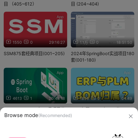
目 （405~612）
目 (204~404)
App
App
1550
0
29:16:27
1.1万
0
18:51:50
SSM875套经典项目(001~205)
2024年SpringBoot实战项目180
套(001-180)
App
App
4613
1
20:49:18
1856
0
04:49
SpringBoot2024年09月项目分
BOM归属：PLM与ERP分工
享
信息网络传播视听节目许可证：0910417