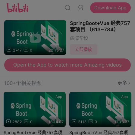
Download App
SpringBoot+Vue 经典757
套项目 （613~784）
爱毕设
立即播放
2747
0
22:15:27
Open the App to watch more Amazing videos
100+个相关视频
更多
App
App
2882
0
18:14:07
3113
0
17:13:27
SpringBoot+Vue 经典757套项
SpringBoot+Vue 经典757套项