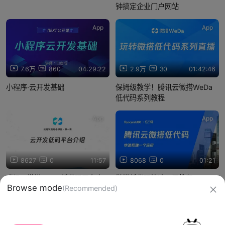
钟搞定企业门户网站
App
App
7.6万
860
04:29:22
2.9万
30
01:42:46
小程序·云开发基础
保姆级教学！腾讯云微搭WeDa
低代码系列教程
App
App
8627
0
11:57
8068
0
01:21
腾讯云微搭WeDa低代码平台小
微搭低代码快速入门教程
Browse mode
(Recommended)
课堂（原云开发低码LowCode平
台）
信息网络传播视听节目许可证：0910417