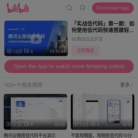
Download App
「实战低代码」第一期：如
何使用低代码快速搭建轻应
用？
腾讯云云开发
立即播放
1.0万
5
01:15:44
Open the App to watch more Amazing videos
100+个相关视频
更多
App
App
3.7万
8
30:05
1.2万
5
10:31
腾讯云微搭低代码平台演示
不套用模版，用微搭低代码10分