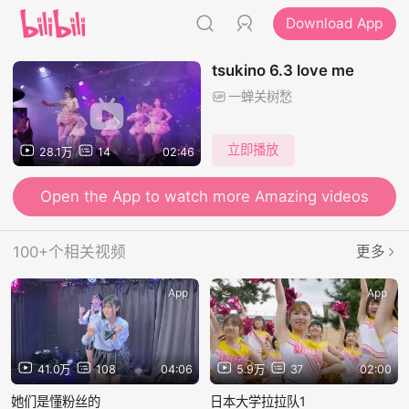
Download App
tsukino 6.3 love me
一蝉关树愁
立即播放
28.1万
14
02:46
Open the App to watch more Amazing videos
100+个相关视频
更多
App
App
41.0万
108
04:06
5.9万
37
02:00
她们是懂粉丝的
日本大学拉拉队1