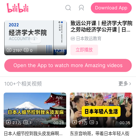
Download App
致远公开课丨经济学大学院
之劳动经济学公开课 | 日本
考研
日本致远教育
立即播放
2197
0
17:38
Open the App to watch more Amazing videos
100+个相关视频
更多
App
App
2.1万
1
00:28
2.1万
3
00:35
日本人细节控到我头皮发麻啊...
东京音响哥，带着日本年轻人街