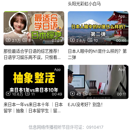
头阳光彩虹小白马
App
App
2.1万
8
02:33
2.6万
10
00:46
那些最适合学日语的综艺推荐！
日本人眼中的N1是什么样的？第
日语学习娱乐两不误，只恨看得
二弹
太晚~
App
App
10.6万
11
00:49
43
0
00:11
来日本一年vs来日本十年 ｜日本
EJU没考好？别急！
留学｜抽象｜日本留学生｜留学
生日常｜精神状态良好
信息网络传播视听节目许可证：0910417