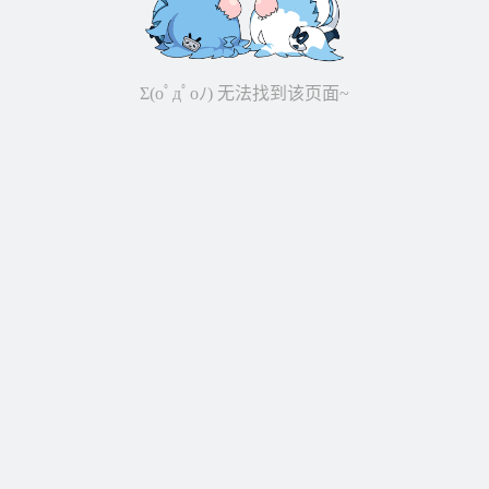
Σ(oﾟдﾟoﾉ) 无法找到该页面~