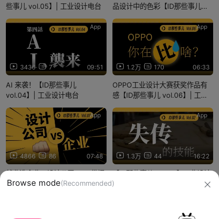
些事儿 vol.05】| 工业设计电台
品设计中的色彩【ID那些事儿
Vol.08】工业设计|CMF|潘通|色
差|工业设计显示器PD3225U
App
App
3436
7
09:51
1.2万
170
06:33
AI 来袭！【ID那些事儿
OPPO工业设计大赛获奖作品有
vol.04】| 工业设计电台
感【ID那些事儿 vol.06】| 工业
设计电台
App
App
4866
86
07:48
1.3万
44
16:22
就业选企业or设计公司?300份问
【ID那些事儿 Vol.02】工业设计
Browse mode
(Recommended)
卷给你真相【ID那些事儿
中“失传”的技能
vol.07】| 工业设计电台
信息网络传播视听节目许可证：0910417