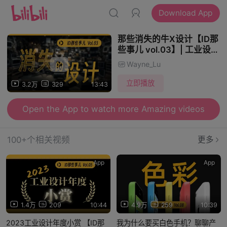
Download App
那些消失的牛X设计【ID那
些事儿 vol.03】| 工业设计
电台
Wayne_Lu
立即播放
3.2万
329
13:43
Open the App to watch more Amazing videos
100+个相关视频
更多
App
App
1.4万
209
10:44
4.9万
259
10:39
2023工业设计年度小赏 【ID那
我为什么要买白色手机？聊聊产