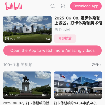
Download App
2025-06-08, 漫步休斯顿
上城区，打卡休斯顿美术馆
Touvivi
立即播放
277
0
06:54
Open the App to watch more Amazing videos
100+个相关视频
更多
App
App
46
0
15:38
593
0
16:15
2025-06-07，打卡休斯顿的博
打卡休斯顿的NASA宇航中心，