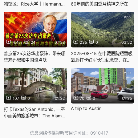
物馆区：Rice大学｜Hermann
60年前的美国登月精神之所在
park｜Houston zoo｜Natural
and science museum
App
App
4.4万
24
07:38
225
0
03:52
普京第25次访华出豪阵，带来哪
2025-08-15 在中藏医院短暂吸
些筹码想和中国谈点啥
氧后打卡红军长征纪念馆，在去
神仙池路上意外收获28道拐的绝
美风景，直冲3688米垭口
App
App
107
0
01:32
70
0
01:35
A trip to Austin
打卡Texas的San Antonio, 一座
小而美的旅游城市：The Alamo
｜River walk｜Mission San
Jose
信息网络传播视听节目许可证：0910417