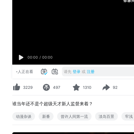
00:00
/
00:00
-
人正在看
请先
登录
或
注册
3229
497
1310
92
谁当年还不是个超级天才新人监督来着？
动漫杂谈
新番
曾许人间第一流
淡岛百景
牢浅