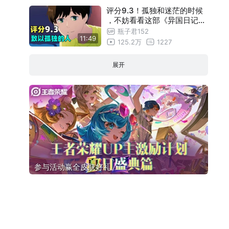
评分9.3！孤独和迷茫的时候
，不妨看看这部《异国日记》
如何给出回答【瓶子君152】
瓶子君152
11:49
125.2万
1227
展开
参与活动赢全皮肤好礼