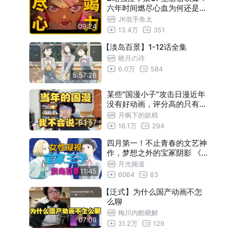
六年时间燃尽心血为何还是换
来人气遇冷？【番声】
JK低手鱼太
09:24
13.4万
351
【淡岛百景】1-12话全集
晓月の诗
6.0万
584
5:57:26
某些“国漫小子”攻击日漫近年
没有好动画，评分高的只有老
的，瓶子当场拿国产老动画举
月枫下的妖精
03:57
例子反驳【瓶子君152】
18.1万
294
四月第一！不止青春的文艺神
作，梦想之外的宝冢阴影 《淡
岛百景》【月光文艺部】
月光频道
11:45
6064
83
【泛式】为什么国产动画不怎
么聊
梅川内酷晓解
07:09
31.2万
129