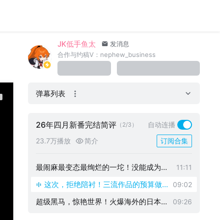
JK低手鱼太
发消息
合作与约稿V：nephew_business
弹幕列表
26年四月新番完结简评
自动连播
（2/3）
23.7万播放
简介
订阅合集
最闹麻最变态最绚烂的一坨！没能成为神
11:11
作的话，那人类也不当了！【26年四月新
这次，拒绝陪衬！三流作品的预算做
09:02
番完结简评#1】
出全季评分最高动画！【26年四月新
超级黑马，惊艳世界！火爆海外的日本
09:26
番完结简评#2】
魔改版"三国"究竟有何魅力？【26年四