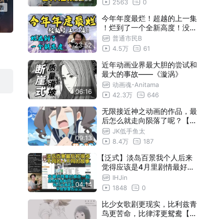
2563
0
今年年度最烂！超越的上一集
！烂到了一个全新高度！没怎
么见过的烂，20分钟的时间超
普通市民B
23:52
级展开！【泛式】
4.5万
61
近年动画业界最大胆的尝试和
最大的事故——《漩涡》
动画魂-Anitama
06:16
42.3万
646
无限接近神之动画的作品，最
后怎么就走向陨落了呢？【四
月新番完结简评#2】
JK低手鱼太
09:13
8.4万
187
【泛式】淡岛百景我个人后来
觉得应该是4月里剧情最好的
一部了 确实相比于异国日记上
IHJin
04:14
手门槛有点高 但是我看到后面
1848
0
确实是有点被它折服了
比少女歌剧更现实，比利兹青
鸟更苦命，比律澪更鸳鸯【新