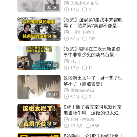
番讨论区】淡岛百景[1]
天然冰塔奇克马
05:56
1.7万
3
【泛式】漩涡第1集我本来都吹
爆了！结果第2集都不像是一
个系列了，本来挺诡异的结果
一扇打开的门
14:30
做的像搞笑番
8.1万
197
【泛式】聊聊在二次元新番叙
事中非常少见的淡岛百景：这
片它很独特 整个故事里有到现
IHJin
22:52
在非常夸张的五代人的时间跨
1.7万
12
度 看的时候需要花比别的片更
多的脑力 要全神贯注的去看
这段演出太牛了，ai一辈子理
解不了（剧透警告）
黑白Reitetsu
01:47
5.1万
0
0蛋！瓶子看完京阿尼新作京
电当场牛叫，这做的也太烂了
，这第一集是屎啊！【瓶子君
月枫下的妖精
24:39
152】
23.8万
556
B站强推，众UP主纷纷吹爆！