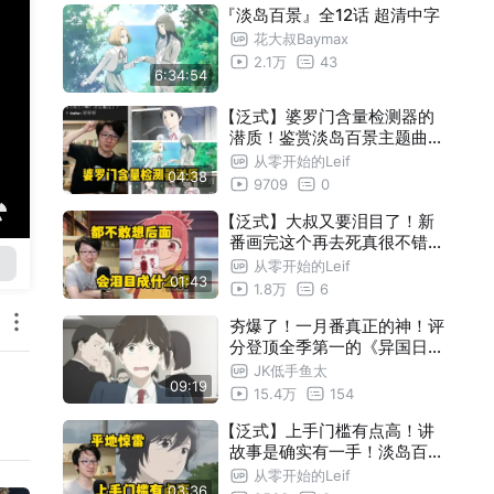
『淡岛百景』全12话 超清中字
月新番完结简评#3】
花大叔Baymax
2.1万
43
6:34:54
【泛式】婆罗门含量检测器的
潜质！鉴赏淡岛百景主题曲！
看的挺累但单元剧做的很不错
从零开始的Leif
04:38
9709
0
【泛式】大叔又要泪目了！新
番画完这个再去死真很不错！
都不敢想后面会泪目成什么样
从零开始的Leif
01:43
！
1.8万
6
夯爆了！一月番真正的神！评
分登顶全季第一的《异国日记
》究竟特别在何处？【26年一
JK低手鱼太
09:19
月新番中期简评#4】
15.4万
154
【泛式】上手门槛有点高！讲
故事是确实有一手！淡岛百景
完结杂谈有种历史的厚重感！
从零开始的Leif
03:36