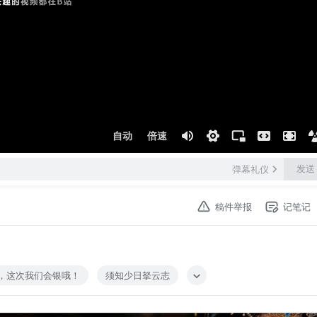
自动
倍速
发送
弹幕礼仪
稿件举报
记笔记
，这次我们会银哦！
须知少日拏云志