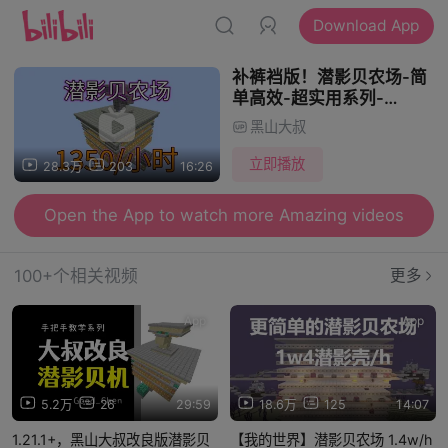
Download App
补裤裆版！潜影贝农场-简
单高效-超实用系列-
Minecraft1.21.1+我的世界
黑山大叔
立即播放
28.3万
203
16:26
Open the App to watch more Amazing videos
100+个相关视频
更多
App
App
5.2万
26
29:59
18.6万
125
14:07
1.21.1+，黑山大叔改良版潜影贝
【我的世界】潜影贝农场 1.4w/h