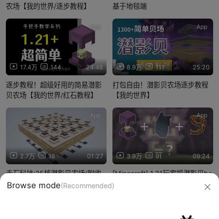
农场【我的世界/逐步教程】
基于地毯端
App
App
17.4万
144
24:48
8.9万
111
25:20
逐步教程！超级好用的简易潜影
打包自由！潜影贝农场逐步教程
贝农场【我的世界/红石教程】
【我的世界】
App
App
2.7万
18
01:27
3.9万
91
09:24
赤石科技:25核潜影贝农场(附收
[Minecraft] 1.21玩家抓潜影贝be
like:
集)⚡潜影贝核裂变⚡
Browse mode
(Recommended)
信息网络传播视听节目许可证：0910417